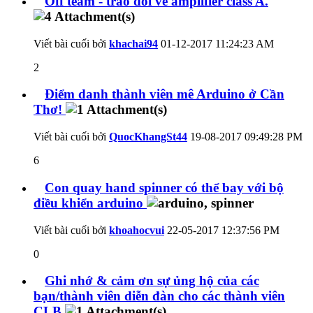
Off team - trao đổi về amplifier class A.
Viết bài cuối bởi
khachai94
01-12-2017
11:24:23 AM
2
Điểm danh thành viên mê Arduino ở Cần
Thơ!
Viết bài cuối bởi
QuocKhangSt44
19-08-2017
09:49:28 PM
6
Con quay hand spinner có thể bay với bộ
điều khiển arduino
Viết bài cuối bởi
khoahocvui
22-05-2017
12:37:56 PM
0
Ghi nhớ & cảm ơn sự ủng hộ của các
bạn/thành viên diễn đàn cho các thành viên
CLB