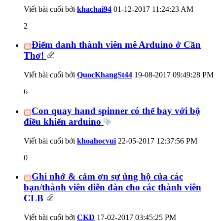
Viết bài cuối bởi
khachai94
01-12-2017
11:24:23 AM
2
Điểm danh thành viên mê Arduino ở Cần
Thơ!
Viết bài cuối bởi
QuocKhangSt44
19-08-2017
09:49:28 PM
6
Con quay hand spinner có thể bay với bộ
điều khiển arduino
Viết bài cuối bởi
khoahocvui
22-05-2017
12:37:56 PM
0
Ghi nhớ & cảm ơn sự ủng hộ của các
bạn/thành viên diễn đàn cho các thành viên
CLB
Viết bài cuối bởi
CKD
17-02-2017
03:45:25 PM