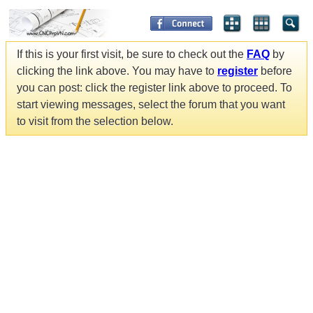
If this is your first visit, be sure to check out the
FAQ
by
clicking the link above. You may have to
register
before
you can post: click the register link above to proceed. To
start viewing messages, select the forum that you want
to visit from the selection below.