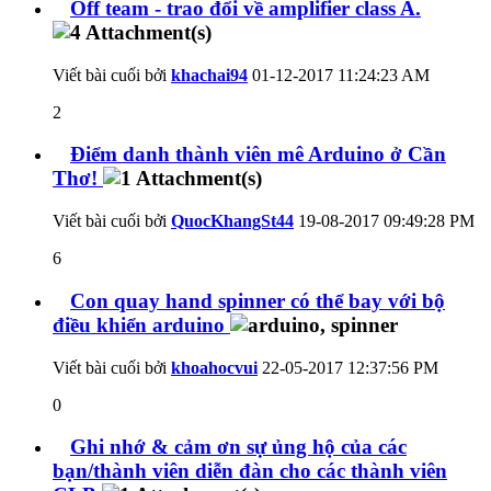
Off team - trao đổi về amplifier class A.
Viết bài cuối bởi
khachai94
01-12-2017
11:24:23 AM
2
Điểm danh thành viên mê Arduino ở Cần
Thơ!
Viết bài cuối bởi
QuocKhangSt44
19-08-2017
09:49:28 PM
6
Con quay hand spinner có thể bay với bộ
điều khiển arduino
Viết bài cuối bởi
khoahocvui
22-05-2017
12:37:56 PM
0
Ghi nhớ & cảm ơn sự ủng hộ của các
bạn/thành viên diễn đàn cho các thành viên