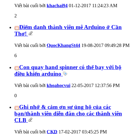
Viết bài cuối bởi
khachai94
01-12-2017
11:24:23 AM
2
Điểm danh thành viên mê Arduino ở Cần
Thơ!
Viết bài cuối bởi
QuocKhangSt44
19-08-2017
09:49:28 PM
6
Con quay hand spinner có thể bay với bộ
điều khiển arduino
Viết bài cuối bởi
khoahocvui
22-05-2017
12:37:56 PM
0
Ghi nhớ & cảm ơn sự ủng hộ của các
bạn/thành viên diễn đàn cho các thành viên
CLB
Viết bài cuối bởi
CKD
17-02-2017
03:45:25 PM