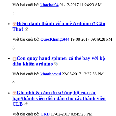
Viết bài cuối bởi
khachai94
01-12-2017
11:24:23 AM
2
Điểm danh thành viên mê Arduino ở Cần
Thơ!
Viết bài cuối bởi
QuocKhangSt44
19-08-2017
09:49:28 PM
6
Con quay hand spinner có thể bay với bộ
điều khiển arduino
Viết bài cuối bởi
khoahocvui
22-05-2017
12:37:56 PM
0
Ghi nhớ & cảm ơn sự ủng hộ của các
bạn/thành viên diễn đàn cho các thành viên
CLB
Viết bài cuối bởi
CKD
17-02-2017
03:45:25 PM