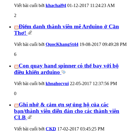
Viết bài cuối bởi
khachai94
01-12-2017
11:24:23 AM
2
Điểm danh thành viên mê Arduino ở Cần
Thơ!
Viết bài cuối bởi
QuocKhangSt44
19-08-2017
09:49:28 PM
6
Con quay hand spinner có thể bay với bộ
điều khiển arduino
Viết bài cuối bởi
khoahocvui
22-05-2017
12:37:56 PM
0
Ghi nhớ & cảm ơn sự ủng hộ của các
bạn/thành viên diễn đàn cho các thành viên
CLB
Viết bài cuối bởi
CKD
17-02-2017
03:45:25 PM