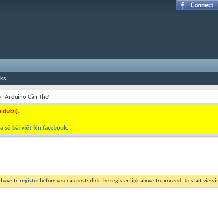
nks
Arduino Cần Thơ
n dưới).
a sẻ bài viết lên facebook
.
y have to
register
before you can post: click the register link above to proceed. To start view