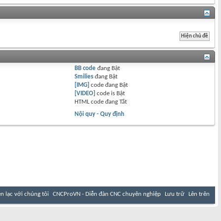
BB code
đang
Bật
Smilies
đang
Bật
[IMG]
code đang
Bật
[VIDEO]
code is
Bật
HTML code đang
Tắt
Nội quy - Quy định
ên lạc với chúng tôi
CNCProVN - Diễn đàn CNC chuyên nghiệp
Lưu trữ
Lên trên