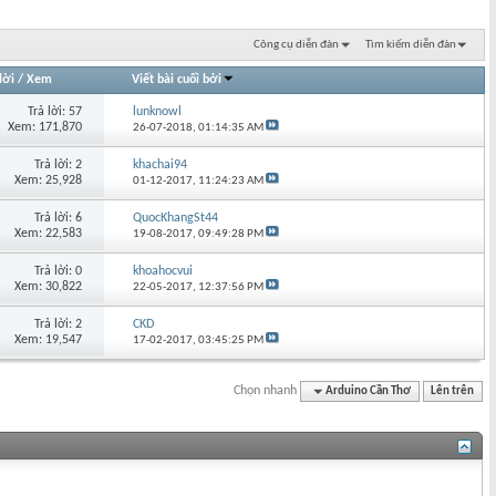
Công cụ diễn đàn
Tìm kiếm diễn đàn
lời
/
Xem
Viết bài cuối bởi
Trả lời: 57
lunknowl
Xem: 171,870
26-07-2018,
01:14:35 AM
Trả lời: 2
khachai94
Xem: 25,928
01-12-2017,
11:24:23 AM
Trả lời: 6
QuocKhangSt44
Xem: 22,583
19-08-2017,
09:49:28 PM
Trả lời: 0
khoahocvui
Xem: 30,822
22-05-2017,
12:37:56 PM
Trả lời: 2
CKD
Xem: 19,547
17-02-2017,
03:45:25 PM
Chọn nhanh
Arduino Cần Thơ
Lên trên