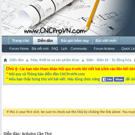
Trang chủ
Diễn đàn
Bài gửi hôm nay
Bài viết mới
Forum Home
Bài viết mới
FAQ
Lịch
Community
Forum Actions
Quick Li
Diễn đàn
Máy, thiết bị và sản phẩm khác
Điện - Điện tử - Tự động hóa
Chú ý
: Các bạn nên tham khảo Nội quy trước khi viết bài (click vào liên kết bê
*
Nội quy và Thông báo diễn đàn CNCProVN.com
*
Nếu bạn thấy hứng thú với bài viết. Hãy dùng chức năng
để chi
If this is your first visit, be sure to check out the
FAQ
by clicking the link above. You ma
Diễn đàn:
Arduino Cần Thơ