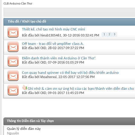
CLB Arduino Cần Thơ
Tiêu đề
/
Khởi tạo chủ đề
Thiết kế, chế tạo mô hình máy CNC mini
1
2
3
Bắt đầu bởi
hieub1305461
‎, 30-12-2016 03:32:41 PM
Off team - trao đổi về amplifier class A.
Bắt đầu bởi
CKD
‎, 28-02-2017 09:37:22 PM
Điểm danh thành viên mê Arduino ở Cần Thơ!
Bắt đầu bởi
CKD
‎, 07-09-2016 01:05:29 PM
Con quay hand spinner có thể bay với bộ điều khiển arduino
Bắt đầu bởi
khoahocvui
‎, 22-05-2017 12:37:56 PM
Ghi nhớ & cảm ơn sự ủng hộ của các bạn/thành viên diễn đàn cho 
Bắt đầu bởi
CKD
‎, 09-01-2017 11:45:23 PM
Thông tin Diễn đàn và Tùy chọn
Quản lý diễn đàn này
Nguyên