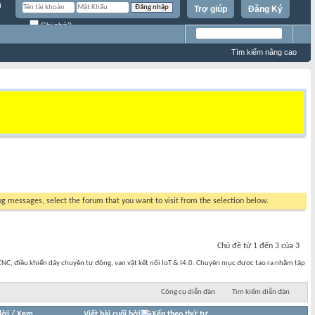
Trợ giúp
Đăng Ký
Ghi nhớ?
Tìm kiếm nâng cao
ing messages, select the forum that you want to visit from the selection below.
Chủ đề từ 1 đến 3 của 3
NC, điều khiển dây chuyền tự động, vạn vật kết nối IoT & I4.0. Chuyên mục được tạo ra nhằm tập
Công cụ diễn đàn
Tìm kiếm diễn đàn
lời
/
Xem
Viết bài cuối bởi