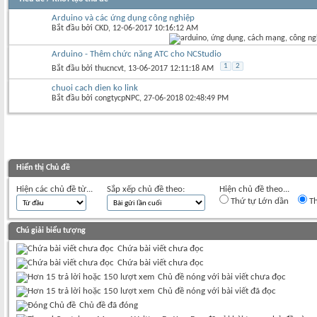
Arduino và các ứng dụng công nghiệp
Bắt đầu bởi
CKD
‎, 12-06-2017 10:16:12 AM
Arduino - Thêm chức năng ATC cho NCStudio
1
2
Bắt đầu bởi
thucncvt
‎, 13-06-2017 12:11:18 AM
chuoi cach dien ko link
Bắt đầu bởi
congtycpNPC
‎, 27-06-2018 02:48:49 PM
Hiển thị Chủ đề
Hiện các chủ đề từ...
Sắp xếp chủ đề theo:
Hiện chủ đề theo...
Thứ tự Lớn dần
Th
Chú giải biểu tượng
Chứa bài viết chưa đọc
Chứa bài viết chưa đọc
Chủ đề nóng với bài viết chưa đọc
Chủ đề nóng với bài viết đã đọc
Chủ đề đã đóng