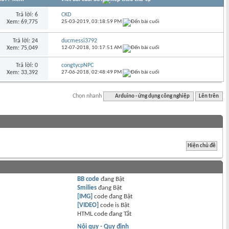
Trả lời: 6
CKD
Xem: 69,775
25-03-2019,
03:18:59 PM
Trả lời: 24
ducmessi3792
Xem: 75,049
12-07-2018,
10:17:51 AM
Trả lời: 0
congtycpNPC
Xem: 33,392
27-06-2018,
02:48:49 PM
Chọn nhanh
Arduino - ứng dụng công nghiệp
Lên trên
BB code
đang
Bật
Smilies
đang
Bật
[IMG]
code đang
Bật
[VIDEO]
code is
Bật
HTML code đang
Tắt
Nội quy - Quy định