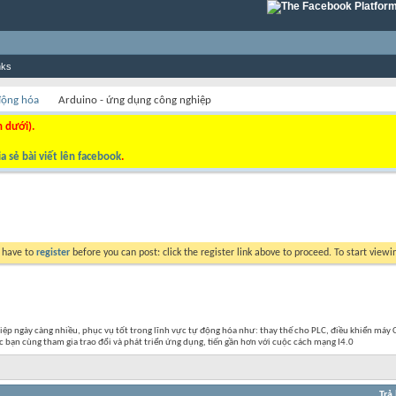
nks
 động hóa
Arduino - ứng dụng công nghiệp
n dưới).
a sẻ bài viết lên facebook
.
y have to
register
before you can post: click the register link above to proceed. To start view
 ngày càng nhiều, phục vụ tốt trong lĩnh vực tự động hóa như: thay thế cho PLC, điều khiển máy C
 bạn cùng tham gia trao đổi và phát triển ứng dụng, tiến gần hơn với cuộc cách mạng I4.0
Trả 