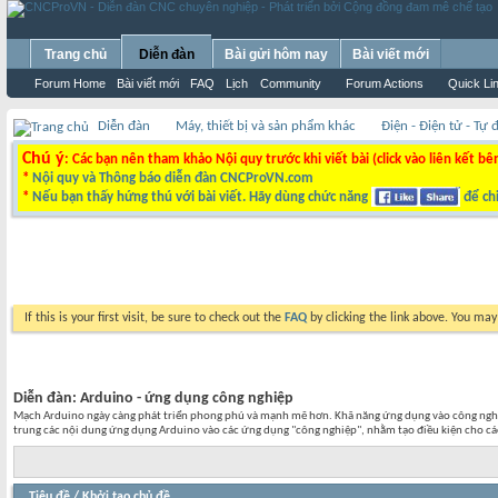
Trang chủ
Diễn đàn
Bài gửi hôm nay
Bài viết mới
Forum Home
Bài viết mới
FAQ
Lịch
Community
Forum Actions
Quick Li
Diễn đàn
Máy, thiết bị và sản phẩm khác
Điện - Điện tử - Tự
Chú ý
: Các bạn nên tham khảo Nội quy trước khi viết bài (click vào liên kết bê
*
Nội quy và Thông báo diễn đàn CNCProVN.com
*
Nếu bạn thấy hứng thú với bài viết. Hãy dùng chức năng
để chi
If this is your first visit, be sure to check out the
FAQ
by clicking the link above. You ma
Diễn đàn:
Arduino - ứng dụng công nghiệp
Mạch Arduino ngày càng phát triển phong phú và mạnh mẽ hơn. Khã năng ứng dụng vào công nghiệp
trung các nội dung ứng dụng Arduino vào các ứng dụng "công nghiệp", nhằm tạo điều kiện cho các
Tiêu đề
/
Khởi tạo chủ đề