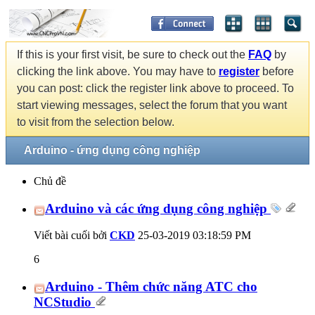
If this is your first visit, be sure to check out the
FAQ
by
clicking the link above. You may have to
register
before
you can post: click the register link above to proceed. To
start viewing messages, select the forum that you want
to visit from the selection below.
Arduino - ứng dụng công nghiệp
Chủ đề
Arduino và các ứng dụng công nghiệp
Viết bài cuối bởi
CKD
25-03-2019
03:18:59 PM
6
Arduino - Thêm chức năng ATC cho
NCStudio