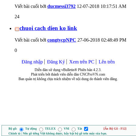
Viết bài cuối bởi
ducmessi3792
12-07-2018
10:17:51 AM
24
chuoi cach dien ko link
Viết bài cuối bởi
congtycpNPC
27-06-2018
02:48:49 PM
0
Đăng nhập
Đăng Ký
Xem trên PC
Lên trên
Diễn đàn sử dụng vBulletin® Phiên bản 4.2.3.
Phát triển bởi thành viên diễn đàn CNCProVN.com
Ban quản trị không chịu trách nhiệm về nội dung do thành viên đăng.
Bộ gõ:
Tự động
TELEX
VNI
Tắt
[Ẩn Bộ Gõ - F12]
Chính tả | Nếu gõ tiếng Việt không được, hãy bật bộ gõ trên máy của bạn.