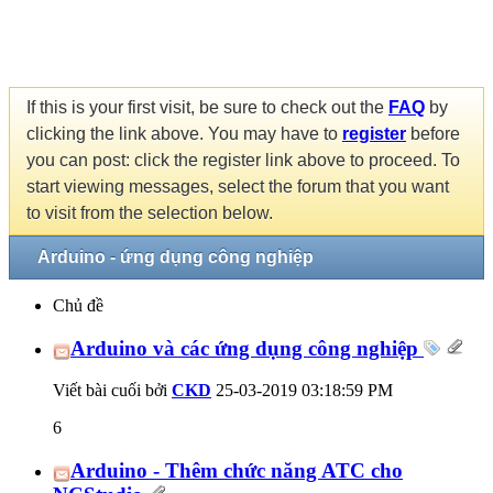
If this is your first visit, be sure to check out the
FAQ
by
clicking the link above. You may have to
register
before
you can post: click the register link above to proceed. To
start viewing messages, select the forum that you want
to visit from the selection below.
Arduino - ứng dụng công nghiệp
Chủ đề
Arduino và các ứng dụng công nghiệp
Viết bài cuối bởi
CKD
25-03-2019
03:18:59 PM
6
Arduino - Thêm chức năng ATC cho