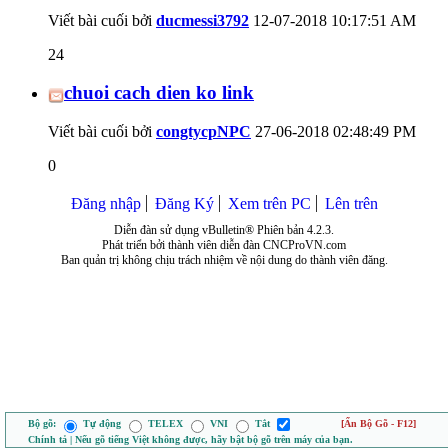
Viết bài cuối bởi
ducmessi3792
12-07-2018
10:17:51 AM
24
chuoi cach dien ko link
Viết bài cuối bởi
congtycpNPC
27-06-2018
02:48:49 PM
0
Đăng nhập
Đăng Ký
Xem trên PC
Lên trên
Diễn đàn sử dụng vBulletin® Phiên bản 4.2.3.
Phát triển bởi thành viên diễn đàn CNCProVN.com
Ban quản trị không chịu trách nhiệm về nội dung do thành viên đăng.
Bộ gõ:
Tự động
TELEX
VNI
Tắt
[Ẩn Bộ Gõ - F12]
Chính tả | Nếu gõ tiếng Việt không được, hãy bật bộ gõ trên máy của bạn.