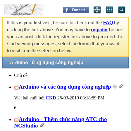
If this is your first visit, be sure to check out the
FAQ
by
clicking the link above. You may have to
register
before
you can post: click the register link above to proceed. To
start viewing messages, select the forum that you want
to visit from the selection below.
Arduino - ứng dụng công nghiệp
Chủ đề
Arduino và các ứng dụng công nghiệp
Viết bài cuối bởi
CKD
25-03-2019
03:18:59 PM
6
Arduino - Thêm chức năng ATC cho
NCStudio