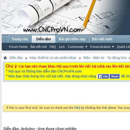
Trang chủ
Diễn đàn
Bài gửi hôm nay
Bài viết mới
Forum Home
Bài viết mới
FAQ
Lịch
Community
Forum Actions
Quick Li
Diễn đàn
Máy, thiết bị và sản phẩm khác
Điện - Điện tử - Tự động hóa
Chú ý
: Các bạn nên tham khảo Nội quy trước khi viết bài (click vào liên kết bê
*
Nội quy và Thông báo diễn đàn CNCProVN.com
*
Nếu bạn thấy hứng thú với bài viết. Hãy dùng chức năng
để chi
If this is your first visit, be sure to check out the
FAQ
by clicking the link above. You ma
Diễn đàn:
Arduino - ứng dụng công nghiệp