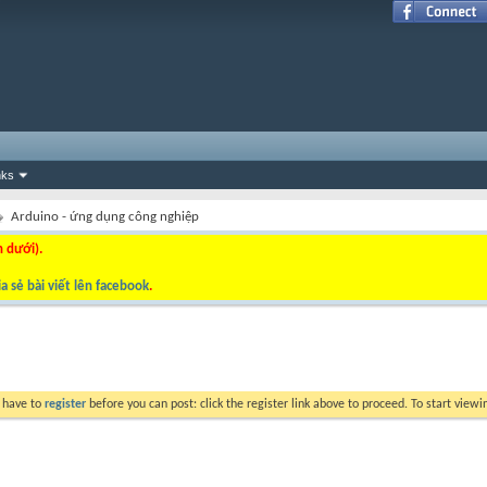
nks
Arduino - ứng dụng công nghiệp
n dưới).
a sẻ bài viết lên facebook
.
y have to
register
before you can post: click the register link above to proceed. To start view