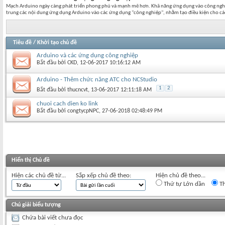
Mạch Arduino ngày càng phát triển phong phú và mạnh mẽ hơn. Khã năng ứng dụng vào công nghiệp
trung các nội dung ứng dụng Arduino vào các ứng dụng "công nghiệp", nhằm tạo điều kiện cho các
Tiêu đề
/
Khởi tạo chủ đề
Arduino và các ứng dụng công nghiệp
Bắt đầu bởi
CKD
‎, 12-06-2017 10:16:12 AM
Arduino - Thêm chức năng ATC cho NCStudio
1
2
Bắt đầu bởi
thucncvt
‎, 13-06-2017 12:11:18 AM
chuoi cach dien ko link
Bắt đầu bởi
congtycpNPC
‎, 27-06-2018 02:48:49 PM
Hiển thị Chủ đề
Hiện các chủ đề từ...
Sắp xếp chủ đề theo:
Hiện chủ đề theo...
Thứ tự Lớn dần
Th
Chú giải biểu tượng
Chứa bài viết chưa đọc