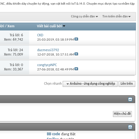
NC, điều khiển dây chuyền tự động, vạn vật kết nối IoT & I4.0. Chuyên mục được tạo ra nhằm tập
Công cụ diễn đàn
Tìm kiếm diễn đàn
lời
/
Xem
Viết bài cuối bởi
Trả lời: 6
CKD
Xem: 69,742
25-03-2019,
03:18:59 PM
Trả lời: 24
ducmessi3792
Xem: 75,009
12-07-2018,
10:17:51 AM
Trả lời: 0
congtycpNPC
Xem: 33,367
27-06-2018,
02:48:49 PM
Chọn nhanh
Arduino - ứng dụng công nghiệp
Lên trên
BB code
đang
Bật