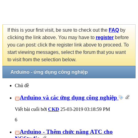
If this is your first visit, be sure to check out the
FAQ
by
clicking the link above. You may have to
register
before
you can post: click the register link above to proceed. To
start viewing messages, select the forum that you want
to visit from the selection below.
Arduino - ứng dụng công nghiệp
Chủ đề
Arduino và các ứng dụng công nghiệp
Viết bài cuối bởi
CKD
25-03-2019
03:18:59 PM
6
Arduino - Thêm chức năng ATC cho