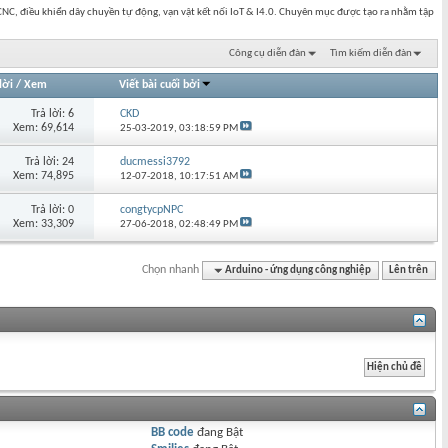
NC, điều khiển dây chuyền tự động, vạn vật kết nối IoT & I4.0. Chuyên mục được tạo ra nhằm tập
Công cụ diễn đàn
Tìm kiếm diễn đàn
lời
/
Xem
Viết bài cuối bởi
Trả lời: 6
CKD
Xem: 69,614
25-03-2019,
03:18:59 PM
Trả lời: 24
ducmessi3792
Xem: 74,895
12-07-2018,
10:17:51 AM
Trả lời: 0
congtycpNPC
Xem: 33,309
27-06-2018,
02:48:49 PM
Chọn nhanh
Arduino - ứng dụng công nghiệp
Lên trên
BB code
đang
Bật