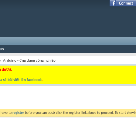
nks
Arduino - ứng dụng công nghiệp
n dưới).
a sẻ bài viết lên facebook
.
y have to
register
before you can post: click the register link above to proceed. To start view