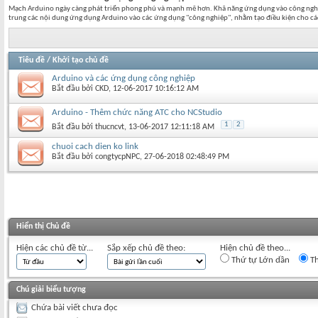
Mạch Arduino ngày càng phát triển phong phú và mạnh mẽ hơn. Khã năng ứng dụng vào công nghiệp
trung các nội dung ứng dụng Arduino vào các ứng dụng "công nghiệp", nhằm tạo điều kiện cho các
Tiêu đề
/
Khởi tạo chủ đề
Arduino và các ứng dụng công nghiệp
Bắt đầu bởi
CKD
‎, 12-06-2017 10:16:12 AM
Arduino - Thêm chức năng ATC cho NCStudio
1
2
Bắt đầu bởi
thucncvt
‎, 13-06-2017 12:11:18 AM
chuoi cach dien ko link
Bắt đầu bởi
congtycpNPC
‎, 27-06-2018 02:48:49 PM
Hiển thị Chủ đề
Hiện các chủ đề từ...
Sắp xếp chủ đề theo:
Hiện chủ đề theo...
Thứ tự Lớn dần
Th
Chú giải biểu tượng
Chứa bài viết chưa đọc