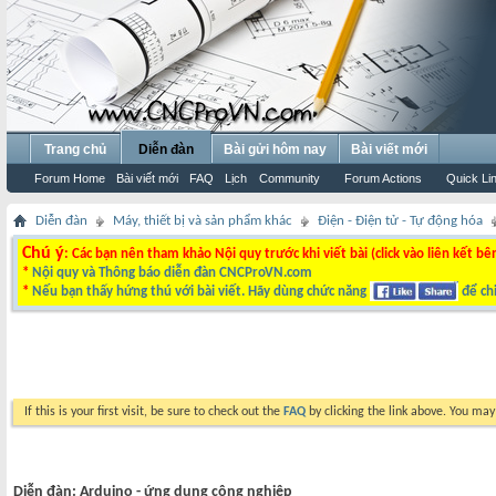
Trang chủ
Diễn đàn
Bài gửi hôm nay
Bài viết mới
Forum Home
Bài viết mới
FAQ
Lịch
Community
Forum Actions
Quick Li
Diễn đàn
Máy, thiết bị và sản phẩm khác
Điện - Điện tử - Tự động hóa
Chú ý
: Các bạn nên tham khảo Nội quy trước khi viết bài (click vào liên kết bê
*
Nội quy và Thông báo diễn đàn CNCProVN.com
*
Nếu bạn thấy hứng thú với bài viết. Hãy dùng chức năng
để chi
If this is your first visit, be sure to check out the
FAQ
by clicking the link above. You ma
Diễn đàn:
Arduino - ứng dụng công nghiệp