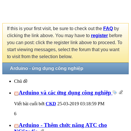
If this is your first visit, be sure to check out the
FAQ
by
clicking the link above. You may have to
register
before
you can post: click the register link above to proceed. To
start viewing messages, select the forum that you want
to visit from the selection below.
Arduino - ứng dụng công nghiệp
Chủ đề
Arduino và các ứng dụng công nghiệp
Viết bài cuối bởi
CKD
25-03-2019
03:18:59 PM
6
Arduino - Thêm chức năng ATC cho