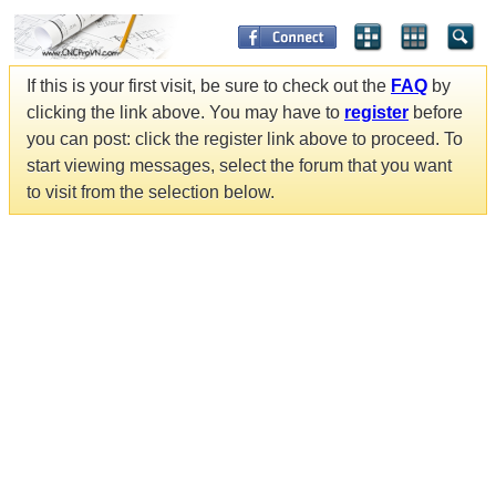
If this is your first visit, be sure to check out the
FAQ
by
clicking the link above. You may have to
register
before
you can post: click the register link above to proceed. To
start viewing messages, select the forum that you want
to visit from the selection below.