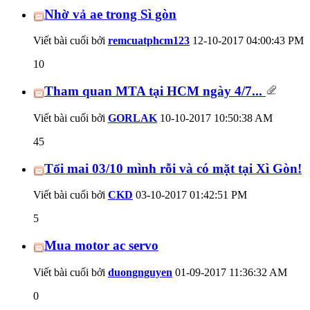
Nhờ vả ae trong Sì gòn
Viết bài cuối bởi
remcuatphcm123
12-10-2017
04:00:43 PM
10
Tham quan MTA tại HCM ngày 4/7...
Viết bài cuối bởi
GORLAK
10-10-2017
10:50:38 AM
45
Tối mai 03/10 mình rỗi và có mặt tại Xì Gòn!
Viết bài cuối bởi
CKD
03-10-2017
01:42:51 PM
5
Mua motor ac servo
Viết bài cuối bởi
duongnguyen
01-09-2017
11:36:32 AM
0