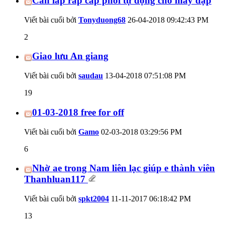
Cần lắp ráp cấp phôi tự động cho máy dập
Viết bài cuối bởi
Tonyduong68
26-04-2018
09:42:43 PM
2
Giao lưu An giang
Viết bài cuối bởi
saudau
13-04-2018
07:51:08 PM
19
01-03-2018 free for off
Viết bài cuối bởi
Gamo
02-03-2018
03:29:56 PM
6
Nhờ ae trong Nam liên lạc giúp e thành viên
Thanhluan117
Viết bài cuối bởi
spkt2004
11-11-2017
06:18:42 PM
13