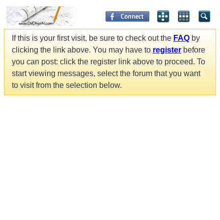
If this is your first visit, be sure to check out the
FAQ
by
clicking the link above. You may have to
register
before
you can post: click the register link above to proceed. To
start viewing messages, select the forum that you want
to visit from the selection below.