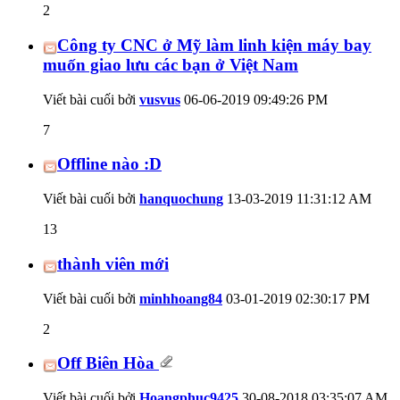
2
Công ty CNC ở Mỹ làm linh kiện máy bay
muốn giao lưu các bạn ở Việt Nam
Viết bài cuối bởi
vusvus
06-06-2019
09:49:26 PM
7
Offline nào :D
Viết bài cuối bởi
hanquochung
13-03-2019
11:31:12 AM
13
thành viên mới
Viết bài cuối bởi
minhhoang84
03-01-2019
02:30:17 PM
2
Off Biên Hòa
Viết bài cuối bởi
Hoangphuc9425
30-08-2018
03:35:07 AM