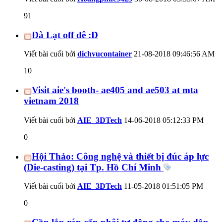
91
Đà Lạt off đê :D
Viết bài cuối bởi
dichvucontainer
21-08-2018
09:46:56 AM
10
Visit aie's booth- ae405 and ae503 at mta
vietnam 2018
Viết bài cuối bởi
AIE_3DTech
14-06-2018
05:12:33 PM
0
Hội Thảo: Công nghệ và thiết bị đúc áp lực
(Die-casting) tại Tp. Hồ Chí Minh
Viết bài cuối bởi
AIE_3DTech
11-05-2018
01:51:05 PM
0