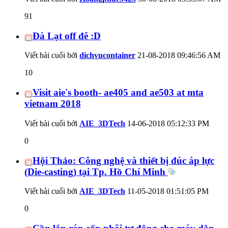
91
Đà Lạt off đê :D
Viết bài cuối bởi
dichvucontainer
21-08-2018
09:46:56 AM
10
Visit aie's booth- ae405 and ae503 at mta
vietnam 2018
Viết bài cuối bởi
AIE_3DTech
14-06-2018
05:12:33 PM
0
Hội Thảo: Công nghệ và thiết bị đúc áp lực
(Die-casting) tại Tp. Hồ Chí Minh
Viết bài cuối bởi
AIE_3DTech
11-05-2018
01:51:05 PM
0