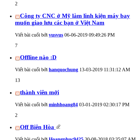
2
Công ty CNC ở Mỹ làm linh kiện máy bay
muốn giao lưu các bạn ở Việt Nam
Viết bài cuối bởi
vusvus
06-06-2019
09:49:26 PM
7
Offline nào :D
Viết bài cuối bởi
hanquochung
13-03-2019
11:31:12 AM
13
thành viên mới
Viết bài cuối bởi
minhhoang84
03-01-2019
02:30:17 PM
2
Off Biên Hòa
Viết bài cuối bởi
Hoangphuc9425
30-08-2018
03:35:07 AM