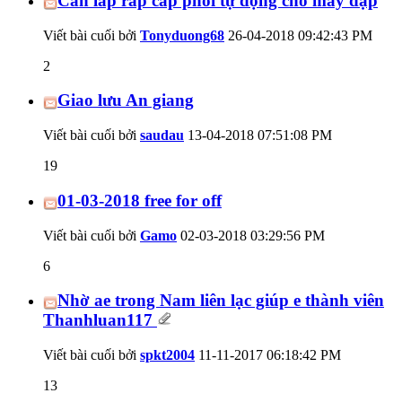
Cần lắp ráp cấp phôi tự động cho máy dập
Viết bài cuối bởi
Tonyduong68
26-04-2018
09:42:43 PM
2
Giao lưu An giang
Viết bài cuối bởi
saudau
13-04-2018
07:51:08 PM
19
01-03-2018 free for off
Viết bài cuối bởi
Gamo
02-03-2018
03:29:56 PM
6
Nhờ ae trong Nam liên lạc giúp e thành viên
Thanhluan117
Viết bài cuối bởi
spkt2004
11-11-2017
06:18:42 PM
13