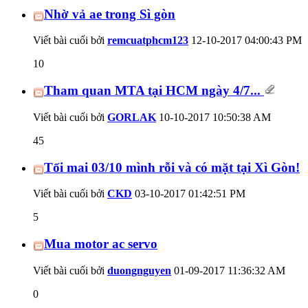
Nhờ vả ae trong Sì gòn
Viết bài cuối bởi
remcuatphcm123
12-10-2017
04:00:43 PM
10
Tham quan MTA tại HCM ngày 4/7...
Viết bài cuối bởi
GORLAK
10-10-2017
10:50:38 AM
45
Tối mai 03/10 mình rỗi và có mặt tại Xì Gòn!
Viết bài cuối bởi
CKD
03-10-2017
01:42:51 PM
5
Mua motor ac servo
Viết bài cuối bởi
duongnguyen
01-09-2017
11:36:32 AM
0