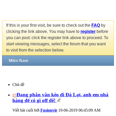
If this is your first visit, be sure to check out the
FAQ
by
clicking the link above. You may have to
register
before
you can post: click the register link above to proceed. To
start viewing messages, select the forum that you want
to visit from the selection below.
Miền Nam
Chủ đề
Đang phân vân kèo đi Đà Lạt, anh em nhá
hàng để có gì off đê!
Viết bài cuối bởi
Fusionvie
19-06-2019
06:45:09 AM