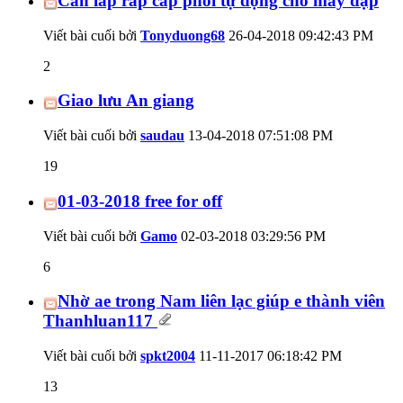
Cần lắp ráp cấp phôi tự động cho máy dập
Viết bài cuối bởi
Tonyduong68
26-04-2018
09:42:43 PM
2
Giao lưu An giang
Viết bài cuối bởi
saudau
13-04-2018
07:51:08 PM
19
01-03-2018 free for off
Viết bài cuối bởi
Gamo
02-03-2018
03:29:56 PM
6
Nhờ ae trong Nam liên lạc giúp e thành viên
Thanhluan117
Viết bài cuối bởi
spkt2004
11-11-2017
06:18:42 PM
13