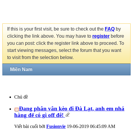
If this is your first visit, be sure to check out the
FAQ
by
clicking the link above. You may have to
register
before
you can post: click the register link above to proceed. To
start viewing messages, select the forum that you want
to visit from the selection below.
Miền Nam
Chủ đề
Đang phân vân kèo đi Đà Lạt, anh em nhá
hàng để có gì off đê!
Viết bài cuối bởi
Fusionvie
19-06-2019
06:45:09 AM