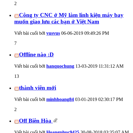
2
Công ty CNC ở Mỹ làm linh kiện máy bay
muốn giao lưu các bạn ở Việt Nam
Viết bài cuối bởi
vusvus
06-06-2019
09:49:26 PM
7
Offline nào :D
Viết bài cuối bởi
hanquochung
13-03-2019
11:31:12 AM
13
thành viên mới
Viết bài cuối bởi
minhhoang84
03-01-2019
02:30:17 PM
2
Off Biên Hòa
Viết bài cuối bởi
Hoangphuc9425
30-08-2018
03:35:07 AM