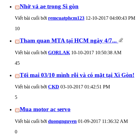
Nhờ vả ae trong Sì gòn
Viết bài cuối bởi
remcuatphcm123
12-10-2017
04:00:43 PM
10
Tham quan MTA tại HCM ngày 4/7...
Viết bài cuối bởi
GORLAK
10-10-2017
10:50:38 AM
45
Tối mai 03/10 mình rỗi và có mặt tại Xì Gòn!
Viết bài cuối bởi
CKD
03-10-2017
01:42:51 PM
5
Mua motor ac servo
Viết bài cuối bởi
duongnguyen
01-09-2017
11:36:32 AM
0