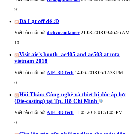
91
Đà Lạt off đê :D
Viết bài cuối bởi
dichvucontainer
21-08-2018
09:46:56 AM
10
Visit aie's booth- ae405 and ae503 at mta
vietnam 2018
Viết bài cuối bởi
AIE_3DTech
14-06-2018
05:12:33 PM
0
Hội Thảo: Công nghệ và thiết bị đúc áp lực
(Die-casting) tại Tp. Hồ Chí Minh
Viết bài cuối bởi
AIE_3DTech
11-05-2018
01:51:05 PM
0