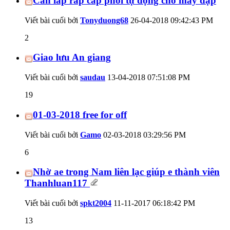
Cần lắp ráp cấp phôi tự động cho máy dập
Viết bài cuối bởi
Tonyduong68
26-04-2018
09:42:43 PM
2
Giao lưu An giang
Viết bài cuối bởi
saudau
13-04-2018
07:51:08 PM
19
01-03-2018 free for off
Viết bài cuối bởi
Gamo
02-03-2018
03:29:56 PM
6
Nhờ ae trong Nam liên lạc giúp e thành viên
Thanhluan117
Viết bài cuối bởi
spkt2004
11-11-2017
06:18:42 PM
13