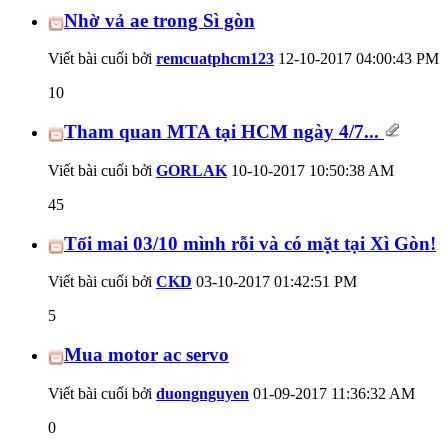
Nhờ vả ae trong Sì gòn
Viết bài cuối bởi
remcuatphcm123
12-10-2017
04:00:43 PM
10
Tham quan MTA tại HCM ngày 4/7...
Viết bài cuối bởi
GORLAK
10-10-2017
10:50:38 AM
45
Tối mai 03/10 mình rỗi và có mặt tại Xì Gòn!
Viết bài cuối bởi
CKD
03-10-2017
01:42:51 PM
5
Mua motor ac servo
Viết bài cuối bởi
duongnguyen
01-09-2017
11:36:32 AM
0