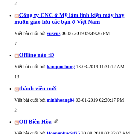
2
Công ty CNC ở Mỹ làm linh kiện máy bay
muốn giao lưu các bạn ở Việt Nam
Viết bài cuối bởi
vusvus
06-06-2019
09:49:26 PM
7
Offline nào :D
Viết bài cuối bởi
hanquochung
13-03-2019
11:31:12 AM
13
thành viên mới
Viết bài cuối bởi
minhhoang84
03-01-2019
02:30:17 PM
2
Off Biên Hòa
Viết bài cuối bởi
Hoangphuc9425
30-08-2018
03:35:07 AM