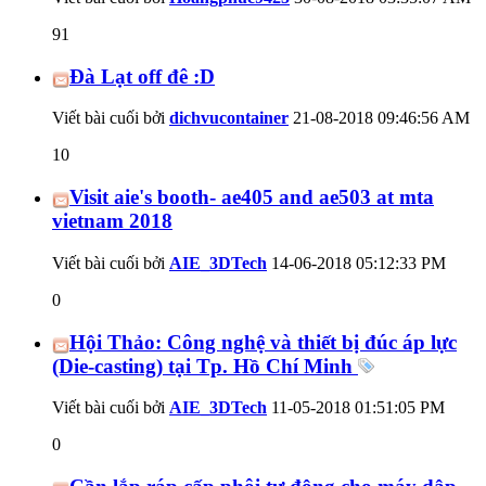
91
Đà Lạt off đê :D
Viết bài cuối bởi
dichvucontainer
21-08-2018
09:46:56 AM
10
Visit aie's booth- ae405 and ae503 at mta
vietnam 2018
Viết bài cuối bởi
AIE_3DTech
14-06-2018
05:12:33 PM
0
Hội Thảo: Công nghệ và thiết bị đúc áp lực
(Die-casting) tại Tp. Hồ Chí Minh
Viết bài cuối bởi
AIE_3DTech
11-05-2018
01:51:05 PM
0