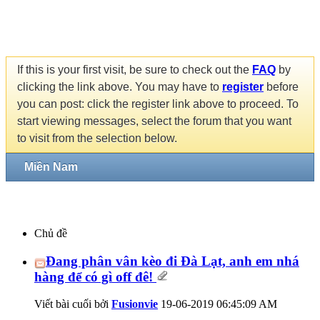
If this is your first visit, be sure to check out the
FAQ
by
clicking the link above. You may have to
register
before
you can post: click the register link above to proceed. To
start viewing messages, select the forum that you want
to visit from the selection below.
Miền Nam
Chủ đề
Đang phân vân kèo đi Đà Lạt, anh em nhá
hàng để có gì off đê!
Viết bài cuối bởi
Fusionvie
19-06-2019
06:45:09 AM