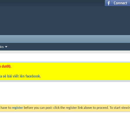
nks
n dưới).
a sẻ bài viết lên facebook
.
y have to
register
before you can post: click the register link above to proceed. To start view