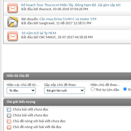
Kế hoạch Tour Thucncvt Miên Tây ,Đông Nam Bộ ,Sài gòn sắp tới
Bắt đầu bởi
thucncvt
‎, 03-06-2016 07:04:26 PM
Đã chuyển:
Cần mua Drive 514H-C và motor 599
Bắt đầu bởi
Sangtravel
‎, 11-08-2017 12:18:51 PM
10 năm trở lại Tp HCM
Bắt đầu bởi
CNC FANUC
‎, 16-07-2017 04:18:26 PM
Hiển thị Chủ đề
Hiện các chủ đề từ...
Sắp xếp chủ đề theo:
Hiện chủ đề theo...
Thứ tự Lớn dần
Th
Chú giải biểu tượng
Chứa bài viết chưa đọc
Chứa bài viết chưa đọc
Chủ đề nóng với bài viết chưa đọc
Chủ đề nóng với bài viết đã đọc