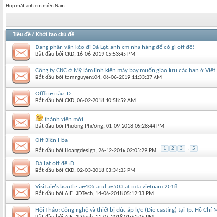
Họp mặt anh em miền Nam
Tiêu đề
/
Khởi tạo chủ đề
Đang phân vân kèo đi Đà Lạt, anh em nhá hàng để có gì off đê!
Bắt đầu bởi
CKD
‎, 16-06-2019 05:53:45 PM
Công ty CNC ở Mỹ làm linh kiện máy bay muốn giao lưu các bạn ở Việ
Bắt đầu bởi
tamnguyen104
‎, 06-06-2019 11:33:27 AM
Offline nào :D
Bắt đầu bởi
CKD
‎, 06-02-2018 10:58:59 AM
thành viên mới
Bắt đầu bởi
Phương Phương
‎, 01-09-2018 05:28:44 PM
Off Biên Hòa
1
2
3
...
5
Bắt đầu bởi
Hoangdesign
‎, 26-12-2016 02:05:29 PM
Đà Lạt off đê :D
Bắt đầu bởi
CKD
‎, 02-03-2018 03:34:25 PM
Visit aie's booth- ae405 and ae503 at mta vietnam 2018
Bắt đầu bởi
AIE_3DTech
‎, 14-06-2018 05:12:33 PM
Hội Thảo: Công nghệ và thiết bị đúc áp lực (Die-casting) tại Tp. Hồ Chí 
Bắt đầu bởi
AIE_3DTech
‎, 11-05-2018 01:51:05 PM