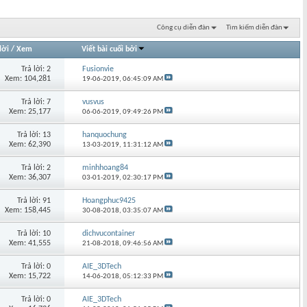
Công cụ diễn đàn
Tìm kiếm diễn đàn
lời
/
Xem
Viết bài cuối bởi
Trả lời: 2
Fusionvie
Xem: 104,281
19-06-2019,
06:45:09 AM
Trả lời: 7
vusvus
Xem: 25,177
06-06-2019,
09:49:26 PM
Trả lời: 13
hanquochung
Xem: 62,390
13-03-2019,
11:31:12 AM
Trả lời: 2
minhhoang84
Xem: 36,307
03-01-2019,
02:30:17 PM
Trả lời: 91
Hoangphuc9425
Xem: 158,445
30-08-2018,
03:35:07 AM
Trả lời: 10
dichvucontainer
Xem: 41,555
21-08-2018,
09:46:56 AM
Trả lời: 0
AIE_3DTech
Xem: 15,722
14-06-2018,
05:12:33 PM
Trả lời: 0
AIE_3DTech