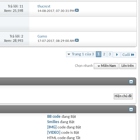
Trả lời: 11
thucncvt
Xem: 25,598
14-08-2017,
07:30:31 PM
Trả lời: 2
Gamo
Xem: 28,993
17-07-2017,
08:29:00 AM
Trang 1 của 3
1
2
3
Cuối
Chọn nhanh
Miền Nam
Lên trên
BB code
đang
Bật
Smilies
đang
Bật
[IMG]
code đang
Bật
[VIDEO]
code is
Bật
HTML code đang
Tắt