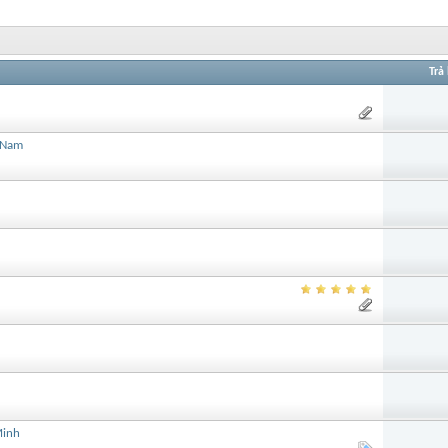
Trả 
t Nam
Minh