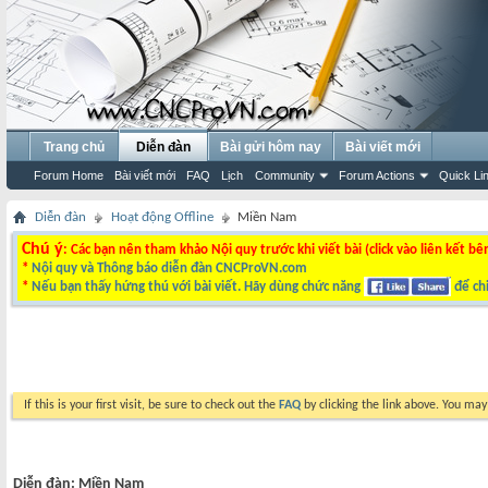
Trang chủ
Diễn đàn
Bài gửi hôm nay
Bài viết mới
Forum Home
Bài viết mới
FAQ
Lịch
Community
Forum Actions
Quick Li
Diễn đàn
Hoạt động Offline
Miền Nam
Chú ý
: Các bạn nên tham khảo Nội quy trước khi viết bài (click vào liên kết bê
*
Nội quy và Thông báo diễn đàn CNCProVN.com
*
Nếu bạn thấy hứng thú với bài viết. Hãy dùng chức năng
để chi
If this is your first visit, be sure to check out the
FAQ
by clicking the link above. You ma
Diễn đàn:
Miền Nam