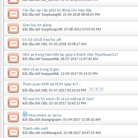
Cần lắp ráp cấp phôi tự động cho máy dập
Bắt đầu bởi
Tonyduong68
‎, 25-04-2018 08:46:01 PM
Giao lưu An giang
Bắt đầu bởi
tranphong248
‎, 07-08-2015 07:07:02 PM
01-03-2018 free for off
Bắt đầu bởi
CKD
‎, 01-03-2018 10:58:27 AM
Nhờ ae trong Nam liên lạc giúp e thành viên Thanhluan117
Bắt đầu bởi
huyquynhbk
‎, 06-07-2017 11:47:40 AM
Nhờ vả ae trong Sì gòn
Bắt đầu bởi
huyquynhbk
‎, 12-09-2017 05:19:55 PM
Tham quan MTA tại HCM ngày 4/7...
1
2
3
Bắt đầu bởi
CKD
‎, 01-07-2017 05:10:33 PM
Tối mai 03/10 mình rỗi và có mặt tại Xì Gòn!
Bắt đầu bởi
CKD
‎, 02-10-2017 10:42:13 PM
Mua motor ac servo
Bắt đầu bởi
duongnguyen
‎, 01-09-2017 11:36:32 AM
Thành viên mới
Bắt đầu bởi
minhhungacb
‎, 25-08-2017 10:47:19 AM