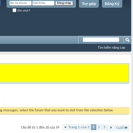
Trợ giúp
Đăng Ký
Ghi nhớ?
Tìm kiếm nâng cao
ing messages, select the forum that you want to visit from the selection below.
Trang 1 của 3
1
2
3
Chủ đề từ 1 đến 20 của 59
Cuối