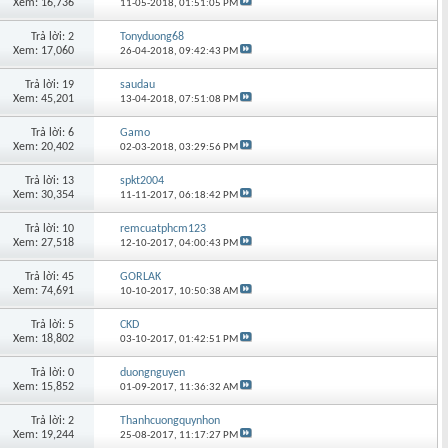
Xem: 16,736
11-05-2018,
01:51:05 PM
Trả lời: 2
Tonyduong68
Xem: 17,060
26-04-2018,
09:42:43 PM
Trả lời: 19
saudau
Xem: 45,201
13-04-2018,
07:51:08 PM
Trả lời: 6
Gamo
Xem: 20,402
02-03-2018,
03:29:56 PM
Trả lời: 13
spkt2004
Xem: 30,354
11-11-2017,
06:18:42 PM
Trả lời: 10
remcuatphcm123
Xem: 27,518
12-10-2017,
04:00:43 PM
Trả lời: 45
GORLAK
Xem: 74,691
10-10-2017,
10:50:38 AM
Trả lời: 5
CKD
Xem: 18,802
03-10-2017,
01:42:51 PM
Trả lời: 0
duongnguyen
Xem: 15,852
01-09-2017,
11:36:32 AM
Trả lời: 2
Thanhcuongquynhon
Xem: 19,244
25-08-2017,
11:17:27 PM