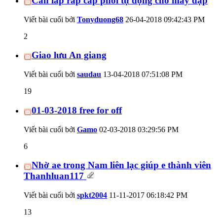
Cần lắp ráp cấp phôi tự động cho máy dập
Viết bài cuối bởi
Tonyduong68
26-04-2018
09:42:43 PM
2
Giao lưu An giang
Viết bài cuối bởi
saudau
13-04-2018
07:51:08 PM
19
01-03-2018 free for off
Viết bài cuối bởi
Gamo
02-03-2018
03:29:56 PM
6
Nhờ ae trong Nam liên lạc giúp e thành viên
Thanhluan117
Viết bài cuối bởi
spkt2004
11-11-2017
06:18:42 PM
13