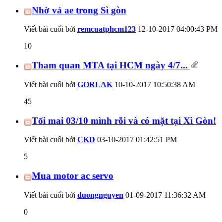
Nhờ vả ae trong Sì gòn
Viết bài cuối bởi
remcuatphcm123
12-10-2017
04:00:43 PM
10
Tham quan MTA tại HCM ngày 4/7...
Viết bài cuối bởi
GORLAK
10-10-2017
10:50:38 AM
45
Tối mai 03/10 mình rỗi và có mặt tại Xì Gòn!
Viết bài cuối bởi
CKD
03-10-2017
01:42:51 PM
5
Mua motor ac servo
Viết bài cuối bởi
duongnguyen
01-09-2017
11:36:32 AM
0