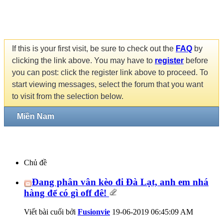
If this is your first visit, be sure to check out the
FAQ
by
clicking the link above. You may have to
register
before
you can post: click the register link above to proceed. To
start viewing messages, select the forum that you want
to visit from the selection below.
Miền Nam
Chủ đề
Đang phân vân kèo đi Đà Lạt, anh em nhá
hàng để có gì off đê!
Viết bài cuối bởi
Fusionvie
19-06-2019
06:45:09 AM