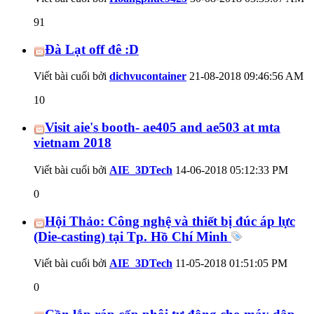
91
Đà Lạt off đê :D
Viết bài cuối bởi
dichvucontainer
21-08-2018
09:46:56 AM
10
Visit aie's booth- ae405 and ae503 at mta
vietnam 2018
Viết bài cuối bởi
AIE_3DTech
14-06-2018
05:12:33 PM
0
Hội Thảo: Công nghệ và thiết bị đúc áp lực
(Die-casting) tại Tp. Hồ Chí Minh
Viết bài cuối bởi
AIE_3DTech
11-05-2018
01:51:05 PM
0