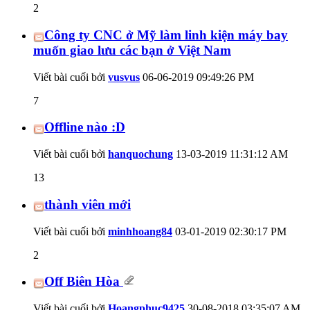
2
Công ty CNC ở Mỹ làm linh kiện máy bay
muốn giao lưu các bạn ở Việt Nam
Viết bài cuối bởi
vusvus
06-06-2019
09:49:26 PM
7
Offline nào :D
Viết bài cuối bởi
hanquochung
13-03-2019
11:31:12 AM
13
thành viên mới
Viết bài cuối bởi
minhhoang84
03-01-2019
02:30:17 PM
2
Off Biên Hòa
Viết bài cuối bởi
Hoangphuc9425
30-08-2018
03:35:07 AM