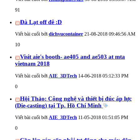
91
Đà Lạt off đê :D
Viết bài cuối bởi
dichvucontainer
21-08-2018
09:46:56 AM
10
Visit aie's booth- ae405 and ae503 at mta
vietnam 2018
Viết bài cuối bởi
AIE_3DTech
14-06-2018
05:12:33 PM
0
Hội Thảo: Công nghệ và thiết bị đúc áp lực
(Die-casting) tại Tp. Hồ Chí Minh
Viết bài cuối bởi
AIE_3DTech
11-05-2018
01:51:05 PM
0