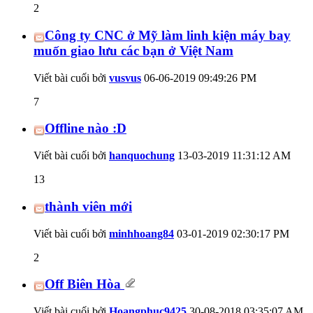
2
Công ty CNC ở Mỹ làm linh kiện máy bay
muốn giao lưu các bạn ở Việt Nam
Viết bài cuối bởi
vusvus
06-06-2019
09:49:26 PM
7
Offline nào :D
Viết bài cuối bởi
hanquochung
13-03-2019
11:31:12 AM
13
thành viên mới
Viết bài cuối bởi
minhhoang84
03-01-2019
02:30:17 PM
2
Off Biên Hòa
Viết bài cuối bởi
Hoangphuc9425
30-08-2018
03:35:07 AM