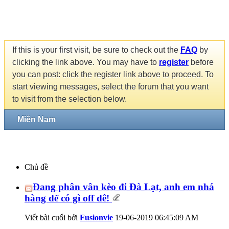
If this is your first visit, be sure to check out the
FAQ
by
clicking the link above. You may have to
register
before
you can post: click the register link above to proceed. To
start viewing messages, select the forum that you want
to visit from the selection below.
Miền Nam
Chủ đề
Đang phân vân kèo đi Đà Lạt, anh em nhá
hàng để có gì off đê!
Viết bài cuối bởi
Fusionvie
19-06-2019
06:45:09 AM