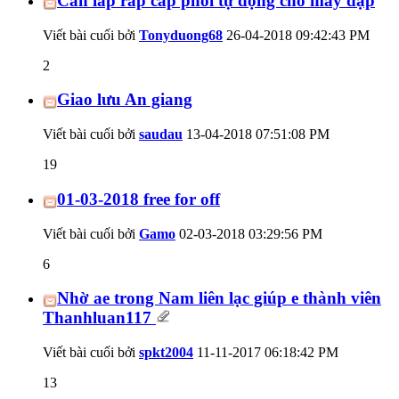
Cần lắp ráp cấp phôi tự động cho máy dập
Viết bài cuối bởi
Tonyduong68
26-04-2018
09:42:43 PM
2
Giao lưu An giang
Viết bài cuối bởi
saudau
13-04-2018
07:51:08 PM
19
01-03-2018 free for off
Viết bài cuối bởi
Gamo
02-03-2018
03:29:56 PM
6
Nhờ ae trong Nam liên lạc giúp e thành viên
Thanhluan117
Viết bài cuối bởi
spkt2004
11-11-2017
06:18:42 PM
13