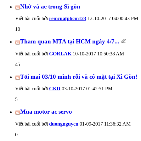
Nhờ vả ae trong Sì gòn
Viết bài cuối bởi
remcuatphcm123
12-10-2017
04:00:43 PM
10
Tham quan MTA tại HCM ngày 4/7...
Viết bài cuối bởi
GORLAK
10-10-2017
10:50:38 AM
45
Tối mai 03/10 mình rỗi và có mặt tại Xì Gòn!
Viết bài cuối bởi
CKD
03-10-2017
01:42:51 PM
5
Mua motor ac servo
Viết bài cuối bởi
duongnguyen
01-09-2017
11:36:32 AM
0