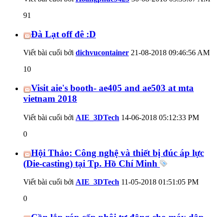
91
Đà Lạt off đê :D
Viết bài cuối bởi
dichvucontainer
21-08-2018
09:46:56 AM
10
Visit aie's booth- ae405 and ae503 at mta
vietnam 2018
Viết bài cuối bởi
AIE_3DTech
14-06-2018
05:12:33 PM
0
Hội Thảo: Công nghệ và thiết bị đúc áp lực
(Die-casting) tại Tp. Hồ Chí Minh
Viết bài cuối bởi
AIE_3DTech
11-05-2018
01:51:05 PM
0