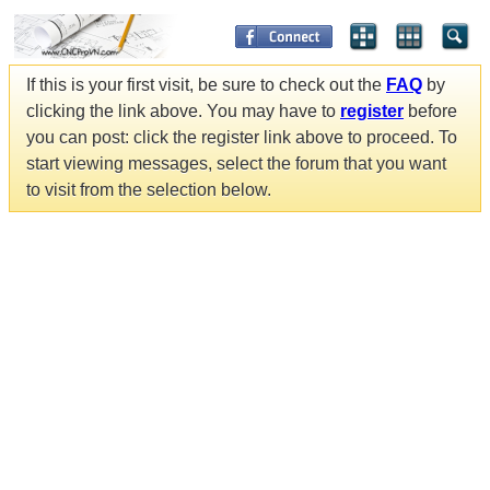
If this is your first visit, be sure to check out the
FAQ
by
clicking the link above. You may have to
register
before
you can post: click the register link above to proceed. To
start viewing messages, select the forum that you want
to visit from the selection below.