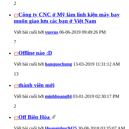
2
Công ty CNC ở Mỹ làm linh kiện máy bay
muốn giao lưu các bạn ở Việt Nam
Viết bài cuối bởi
vusvus
06-06-2019
09:49:26 PM
7
Offline nào :D
Viết bài cuối bởi
hanquochung
13-03-2019
11:31:12 AM
13
thành viên mới
Viết bài cuối bởi
minhhoang84
03-01-2019
02:30:17 PM
2
Off Biên Hòa
Viết bài cuối bởi
Hoangphuc9425
30-08-2018
03:35:07 AM