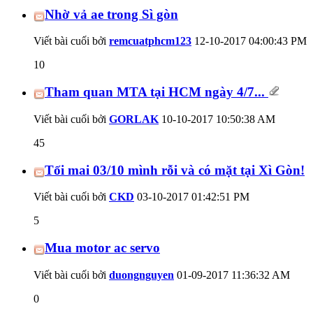
Nhờ vả ae trong Sì gòn
Viết bài cuối bởi
remcuatphcm123
12-10-2017
04:00:43 PM
10
Tham quan MTA tại HCM ngày 4/7...
Viết bài cuối bởi
GORLAK
10-10-2017
10:50:38 AM
45
Tối mai 03/10 mình rỗi và có mặt tại Xì Gòn!
Viết bài cuối bởi
CKD
03-10-2017
01:42:51 PM
5
Mua motor ac servo
Viết bài cuối bởi
duongnguyen
01-09-2017
11:36:32 AM
0