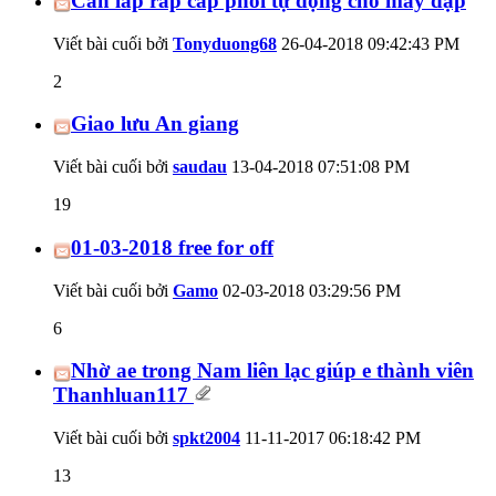
Cần lắp ráp cấp phôi tự động cho máy dập
Viết bài cuối bởi
Tonyduong68
26-04-2018
09:42:43 PM
2
Giao lưu An giang
Viết bài cuối bởi
saudau
13-04-2018
07:51:08 PM
19
01-03-2018 free for off
Viết bài cuối bởi
Gamo
02-03-2018
03:29:56 PM
6
Nhờ ae trong Nam liên lạc giúp e thành viên
Thanhluan117
Viết bài cuối bởi
spkt2004
11-11-2017
06:18:42 PM
13