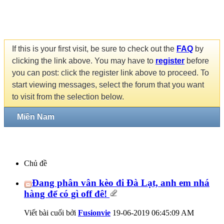
If this is your first visit, be sure to check out the
FAQ
by
clicking the link above. You may have to
register
before
you can post: click the register link above to proceed. To
start viewing messages, select the forum that you want
to visit from the selection below.
Miền Nam
Chủ đề
Đang phân vân kèo đi Đà Lạt, anh em nhá
hàng để có gì off đê!
Viết bài cuối bởi
Fusionvie
19-06-2019
06:45:09 AM