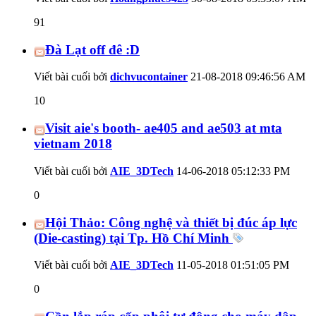
91
Đà Lạt off đê :D
Viết bài cuối bởi
dichvucontainer
21-08-2018
09:46:56 AM
10
Visit aie's booth- ae405 and ae503 at mta
vietnam 2018
Viết bài cuối bởi
AIE_3DTech
14-06-2018
05:12:33 PM
0
Hội Thảo: Công nghệ và thiết bị đúc áp lực
(Die-casting) tại Tp. Hồ Chí Minh
Viết bài cuối bởi
AIE_3DTech
11-05-2018
01:51:05 PM
0