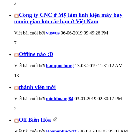
2
Công ty CNC ở Mỹ làm linh kiện máy bay
muốn giao lưu các bạn ở Việt Nam
Viết bài cuối bởi
vusvus
06-06-2019
09:49:26 PM
7
Offline nào :D
Viết bài cuối bởi
hanquochung
13-03-2019
11:31:12 AM
13
thành viên mới
Viết bài cuối bởi
minhhoang84
03-01-2019
02:30:17 PM
2
Off Biên Hòa
Viết bài cuối bởi
Hoangphuc9425
30-08-2018
03:35:07 AM