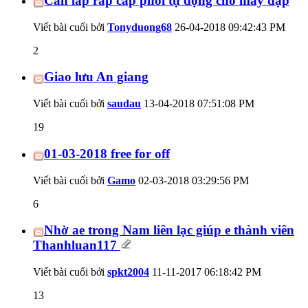
Cần lắp ráp cấp phôi tự động cho máy dập
Viết bài cuối bởi
Tonyduong68
26-04-2018
09:42:43 PM
2
Giao lưu An giang
Viết bài cuối bởi
saudau
13-04-2018
07:51:08 PM
19
01-03-2018 free for off
Viết bài cuối bởi
Gamo
02-03-2018
03:29:56 PM
6
Nhờ ae trong Nam liên lạc giúp e thành viên
Thanhluan117
Viết bài cuối bởi
spkt2004
11-11-2017
06:18:42 PM
13