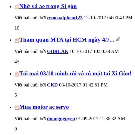
Nhờ vả ae trong Sì gòn
Viết bài cuối bởi
remcuatphcm123
12-10-2017
04:00:43 PM
10
Tham quan MTA tại HCM ngày 4/7...
Viết bài cuối bởi
GORLAK
10-10-2017
10:50:38 AM
45
Tối mai 03/10 mình rỗi và có mặt tại Xì Gòn!
Viết bài cuối bởi
CKD
03-10-2017
01:42:51 PM
5
Mua motor ac servo
Viết bài cuối bởi
duongnguyen
01-09-2017
11:36:32 AM
0