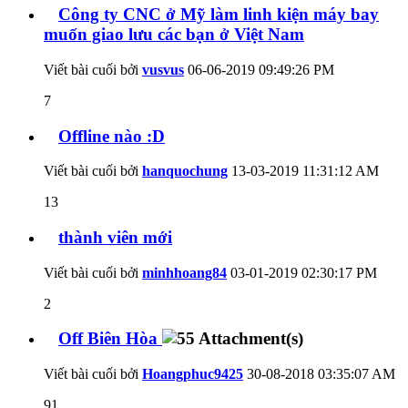
Công ty CNC ở Mỹ làm linh kiện máy bay
muốn giao lưu các bạn ở Việt Nam
Viết bài cuối bởi
vusvus
06-06-2019
09:49:26 PM
7
Offline nào :D
Viết bài cuối bởi
hanquochung
13-03-2019
11:31:12 AM
13
thành viên mới
Viết bài cuối bởi
minhhoang84
03-01-2019
02:30:17 PM
2
Off Biên Hòa
Viết bài cuối bởi
Hoangphuc9425
30-08-2018
03:35:07 AM
91