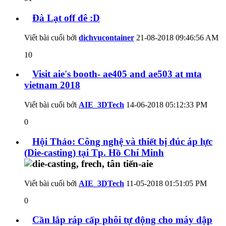
Đà Lạt off đê :D
Viết bài cuối bởi
dichvucontainer
21-08-2018
09:46:56 AM
10
Visit aie's booth- ae405 and ae503 at mta
vietnam 2018
Viết bài cuối bởi
AIE_3DTech
14-06-2018
05:12:33 PM
0
Hội Thảo: Công nghệ và thiết bị đúc áp lực
(Die-casting) tại Tp. Hồ Chí Minh
Viết bài cuối bởi
AIE_3DTech
11-05-2018
01:51:05 PM
0
Cần lắp ráp cấp phôi tự động cho máy dập