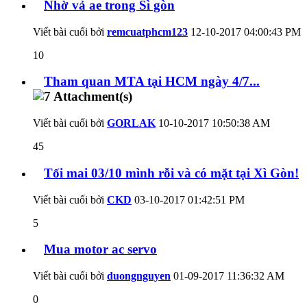
Nhờ vả ae trong Sì gòn
Viết bài cuối bởi
remcuatphcm123
12-10-2017
04:00:43 PM
10
Tham quan MTA tại HCM ngày 4/7...
Viết bài cuối bởi
GORLAK
10-10-2017
10:50:38 AM
45
Tối mai 03/10 mình rỗi và có mặt tại Xì Gòn!
Viết bài cuối bởi
CKD
03-10-2017
01:42:51 PM
5
Mua motor ac servo
Viết bài cuối bởi
duongnguyen
01-09-2017
11:36:32 AM
0