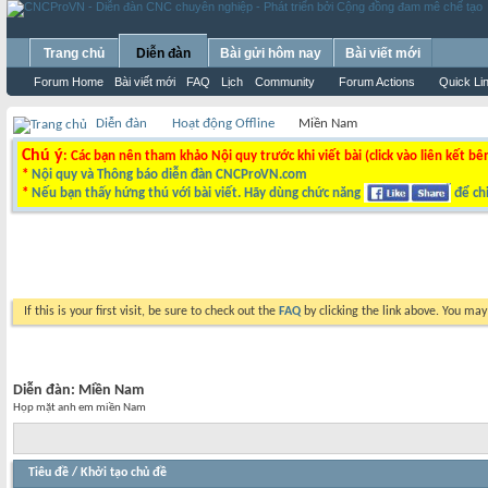
Trang chủ
Diễn đàn
Bài gửi hôm nay
Bài viết mới
Forum Home
Bài viết mới
FAQ
Lịch
Community
Forum Actions
Quick Li
Diễn đàn
Hoạt động Offline
Miền Nam
Chú ý
: Các bạn nên tham khảo Nội quy trước khi viết bài (click vào liên kết bê
*
Nội quy và Thông báo diễn đàn CNCProVN.com
*
Nếu bạn thấy hứng thú với bài viết. Hãy dùng chức năng
để chi
If this is your first visit, be sure to check out the
FAQ
by clicking the link above. You ma
Diễn đàn:
Miền Nam
Họp mặt anh em miền Nam
Tiêu đề
/
Khởi tạo chủ đề