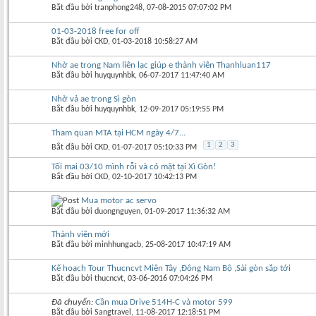
Bắt đầu bởi
tranphong248
‎, 07-08-2015 07:07:02 PM
01-03-2018 free for off
Bắt đầu bởi
CKD
‎, 01-03-2018 10:58:27 AM
Nhờ ae trong Nam liên lạc giúp e thành viên Thanhluan117
Bắt đầu bởi
huyquynhbk
‎, 06-07-2017 11:47:40 AM
Nhờ vả ae trong Sì gòn
Bắt đầu bởi
huyquynhbk
‎, 12-09-2017 05:19:55 PM
Tham quan MTA tại HCM ngày 4/7...
1
2
3
Bắt đầu bởi
CKD
‎, 01-07-2017 05:10:33 PM
Tối mai 03/10 mình rỗi và có mặt tại Xì Gòn!
Bắt đầu bởi
CKD
‎, 02-10-2017 10:42:13 PM
Mua motor ac servo
Bắt đầu bởi
duongnguyen
‎, 01-09-2017 11:36:32 AM
Thành viên mới
Bắt đầu bởi
minhhungacb
‎, 25-08-2017 10:47:19 AM
Kế hoạch Tour Thucncvt Miên Tây ,Đông Nam Bộ ,Sài gòn sắp tới
Bắt đầu bởi
thucncvt
‎, 03-06-2016 07:04:26 PM
Đã chuyển:
Cần mua Drive 514H-C và motor 599
Bắt đầu bởi
Sangtravel
‎, 11-08-2017 12:18:51 PM