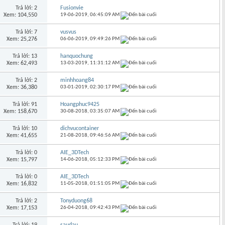
Trả lời: 2
Fusionvie
Xem: 104,550
19-06-2019,
06:45:09 AM
Trả lời: 7
vusvus
Xem: 25,276
06-06-2019,
09:49:26 PM
Trả lời: 13
hanquochung
Xem: 62,493
13-03-2019,
11:31:12 AM
Trả lời: 2
minhhoang84
Xem: 36,380
03-01-2019,
02:30:17 PM
Trả lời: 91
Hoangphuc9425
Xem: 158,670
30-08-2018,
03:35:07 AM
Trả lời: 10
dichvucontainer
Xem: 41,655
21-08-2018,
09:46:56 AM
Trả lời: 0
AIE_3DTech
Xem: 15,797
14-06-2018,
05:12:33 PM
Trả lời: 0
AIE_3DTech
Xem: 16,832
11-05-2018,
01:51:05 PM
Trả lời: 2
Tonyduong68
Xem: 17,153
26-04-2018,
09:42:43 PM
Trả lời: 19
saudau