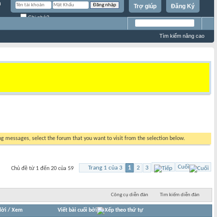
Trợ giúp
Đăng Ký
Ghi nhớ?
Tìm kiếm nâng cao
ing messages, select the forum that you want to visit from the selection below.
Cuối
Trang 1 của 3
1
2
3
Chủ đề từ 1 đến 20 của 59
Công cụ diễn đàn
Tìm kiếm diễn đàn
lời
/
Xem
Viết bài cuối bởi