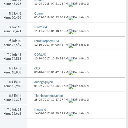
Xem: 45,273
13-04-2018,
07:51:08 PM
Trả lời: 6
Gamo
Xem: 20,466
02-03-2018,
03:29:56 PM
Trả lời: 13
spkt2004
Xem: 30,421
11-11-2017,
06:18:42 PM
Trả lời: 10
remcuatphcm123
Xem: 27,589
12-10-2017,
04:00:43 PM
Trả lời: 45
GORLAK
Xem: 74,865
10-10-2017,
10:50:38 AM
Trả lời: 5
CKD
Xem: 18,888
03-10-2017,
01:42:51 PM
Trả lời: 0
duongnguyen
Xem: 15,910
01-09-2017,
11:36:32 AM
Trả lời: 2
Thanhcuongquynhon
Xem: 19,326
25-08-2017,
11:17:27 PM
Trả lời: 11
thucncvt
Xem: 25,682
14-08-2017,
07:30:31 PM