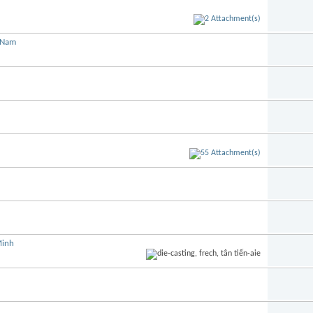
t Nam
Minh