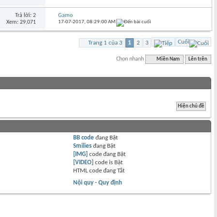
Trả lời: 2
Gamo
Xem: 29,071
17-07-2017,
08:29:00 AM
Cuối
Trang 1 của 3
1
2
3
Chọn nhanh
Miền Nam
Lên trên
BB code
đang
Bật
Smilies
đang
Bật
[IMG]
code đang
Bật
[VIDEO]
code is
Bật
HTML code đang
Tắt
Nội quy - Quy định