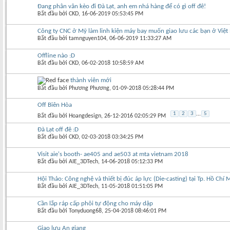
Đang phân vân kèo đi Đà Lạt, anh em nhá hàng để có gì off đê!
Bắt đầu bởi
CKD
‎, 16-06-2019 05:53:45 PM
Công ty CNC ở Mỹ làm linh kiện máy bay muốn giao lưu các bạn ở Việ
Bắt đầu bởi
tamnguyen104
‎, 06-06-2019 11:33:27 AM
Offline nào :D
Bắt đầu bởi
CKD
‎, 06-02-2018 10:58:59 AM
thành viên mới
Bắt đầu bởi
Phương Phương
‎, 01-09-2018 05:28:44 PM
Off Biên Hòa
1
2
3
...
5
Bắt đầu bởi
Hoangdesign
‎, 26-12-2016 02:05:29 PM
Đà Lạt off đê :D
Bắt đầu bởi
CKD
‎, 02-03-2018 03:34:25 PM
Visit aie's booth- ae405 and ae503 at mta vietnam 2018
Bắt đầu bởi
AIE_3DTech
‎, 14-06-2018 05:12:33 PM
Hội Thảo: Công nghệ và thiết bị đúc áp lực (Die-casting) tại Tp. Hồ Chí 
Bắt đầu bởi
AIE_3DTech
‎, 11-05-2018 01:51:05 PM
Cần lắp ráp cấp phôi tự động cho máy dập
Bắt đầu bởi
Tonyduong68
‎, 25-04-2018 08:46:01 PM
Giao lưu An giang