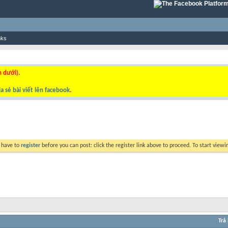
nks
n dưới).
a sẻ bài viết lên facebook
.
y have to
register
before you can post: click the register link above to proceed. To start view
Trả 