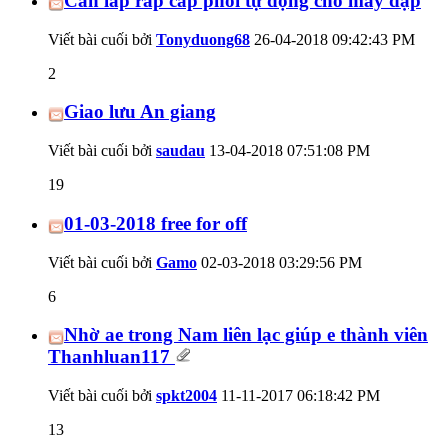
Cần lắp ráp cấp phôi tự động cho máy dập
Viết bài cuối bởi
Tonyduong68
26-04-2018
09:42:43 PM
2
Giao lưu An giang
Viết bài cuối bởi
saudau
13-04-2018
07:51:08 PM
19
01-03-2018 free for off
Viết bài cuối bởi
Gamo
02-03-2018
03:29:56 PM
6
Nhờ ae trong Nam liên lạc giúp e thành viên
Thanhluan117
Viết bài cuối bởi
spkt2004
11-11-2017
06:18:42 PM
13