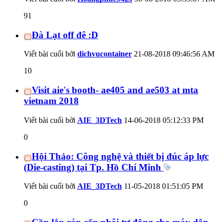
91
Đà Lạt off đê :D
Viết bài cuối bởi
dichvucontainer
21-08-2018
09:46:56 AM
10
Visit aie's booth- ae405 and ae503 at mta
vietnam 2018
Viết bài cuối bởi
AIE_3DTech
14-06-2018
05:12:33 PM
0
Hội Thảo: Công nghệ và thiết bị đúc áp lực
(Die-casting) tại Tp. Hồ Chí Minh
Viết bài cuối bởi
AIE_3DTech
11-05-2018
01:51:05 PM
0