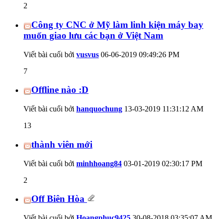
2
Công ty CNC ở Mỹ làm linh kiện máy bay
muốn giao lưu các bạn ở Việt Nam
Viết bài cuối bởi
vusvus
06-06-2019
09:49:26 PM
7
Offline nào :D
Viết bài cuối bởi
hanquochung
13-03-2019
11:31:12 AM
13
thành viên mới
Viết bài cuối bởi
minhhoang84
03-01-2019
02:30:17 PM
2
Off Biên Hòa
Viết bài cuối bởi
Hoangphuc9425
30-08-2018
03:35:07 AM