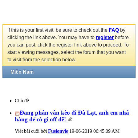
If this is your first visit, be sure to check out the
FAQ
by
clicking the link above. You may have to
register
before
you can post: click the register link above to proceed. To
start viewing messages, select the forum that you want
to visit from the selection below.
Miền Nam
Chủ đề
Đang phân vân kèo đi Đà Lạt, anh em nhá
hàng để có gì off đê!
Viết bài cuối bởi
Fusionvie
19-06-2019
06:45:09 AM