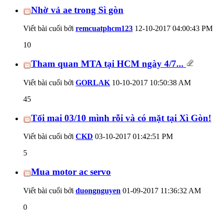
Nhờ vả ae trong Sì gòn
Viết bài cuối bởi
remcuatphcm123
12-10-2017
04:00:43 PM
10
Tham quan MTA tại HCM ngày 4/7...
Viết bài cuối bởi
GORLAK
10-10-2017
10:50:38 AM
45
Tối mai 03/10 mình rỗi và có mặt tại Xì Gòn!
Viết bài cuối bởi
CKD
03-10-2017
01:42:51 PM
5
Mua motor ac servo
Viết bài cuối bởi
duongnguyen
01-09-2017
11:36:32 AM
0