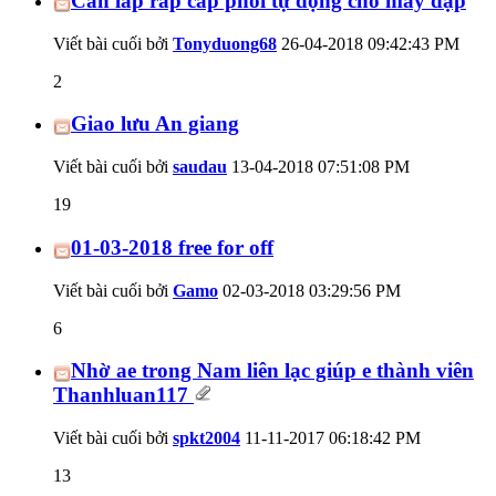
Cần lắp ráp cấp phôi tự động cho máy dập
Viết bài cuối bởi
Tonyduong68
26-04-2018
09:42:43 PM
2
Giao lưu An giang
Viết bài cuối bởi
saudau
13-04-2018
07:51:08 PM
19
01-03-2018 free for off
Viết bài cuối bởi
Gamo
02-03-2018
03:29:56 PM
6
Nhờ ae trong Nam liên lạc giúp e thành viên
Thanhluan117
Viết bài cuối bởi
spkt2004
11-11-2017
06:18:42 PM
13