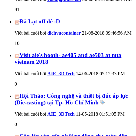
91
Đà Lạt off đê :D
Viết bài cuối bởi
dichvucontainer
21-08-2018
09:46:56 AM
10
Visit aie's booth- ae405 and ae503 at mta
vietnam 2018
Viết bài cuối bởi
AIE_3DTech
14-06-2018
05:12:33 PM
0
Hội Thảo: Công nghệ và thiết bị đúc áp lực
(Die-casting) tại Tp. Hồ Chí Minh
Viết bài cuối bởi
AIE_3DTech
11-05-2018
01:51:05 PM
0