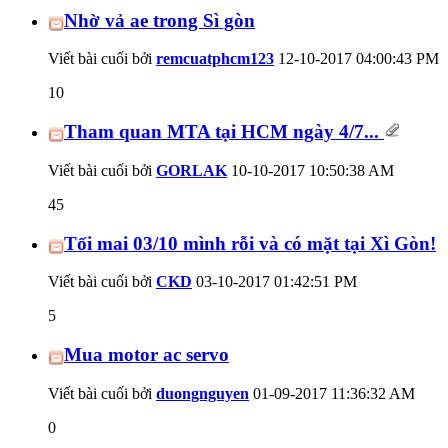
Nhờ vả ae trong Sì gòn
Viết bài cuối bởi
remcuatphcm123
12-10-2017
04:00:43 PM
10
Tham quan MTA tại HCM ngày 4/7...
Viết bài cuối bởi
GORLAK
10-10-2017
10:50:38 AM
45
Tối mai 03/10 mình rỗi và có mặt tại Xì Gòn!
Viết bài cuối bởi
CKD
03-10-2017
01:42:51 PM
5
Mua motor ac servo
Viết bài cuối bởi
duongnguyen
01-09-2017
11:36:32 AM
0