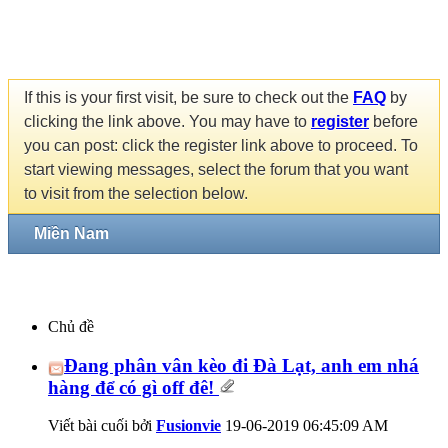
If this is your first visit, be sure to check out the
FAQ
by
clicking the link above. You may have to
register
before
you can post: click the register link above to proceed. To
start viewing messages, select the forum that you want
to visit from the selection below.
Miền Nam
Chủ đề
Đang phân vân kèo đi Đà Lạt, anh em nhá
hàng để có gì off đê!
Viết bài cuối bởi
Fusionvie
19-06-2019
06:45:09 AM