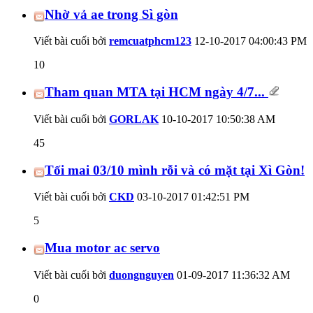
Nhờ vả ae trong Sì gòn
Viết bài cuối bởi
remcuatphcm123
12-10-2017
04:00:43 PM
10
Tham quan MTA tại HCM ngày 4/7...
Viết bài cuối bởi
GORLAK
10-10-2017
10:50:38 AM
45
Tối mai 03/10 mình rỗi và có mặt tại Xì Gòn!
Viết bài cuối bởi
CKD
03-10-2017
01:42:51 PM
5
Mua motor ac servo
Viết bài cuối bởi
duongnguyen
01-09-2017
11:36:32 AM
0