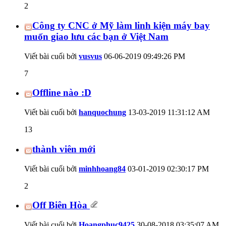
2
Công ty CNC ở Mỹ làm linh kiện máy bay
muốn giao lưu các bạn ở Việt Nam
Viết bài cuối bởi
vusvus
06-06-2019
09:49:26 PM
7
Offline nào :D
Viết bài cuối bởi
hanquochung
13-03-2019
11:31:12 AM
13
thành viên mới
Viết bài cuối bởi
minhhoang84
03-01-2019
02:30:17 PM
2
Off Biên Hòa
Viết bài cuối bởi
Hoangphuc9425
30-08-2018
03:35:07 AM