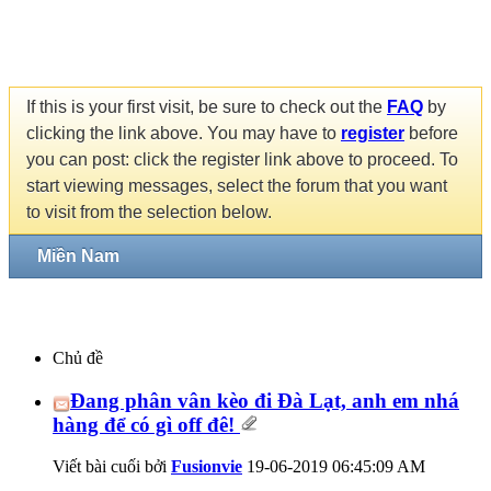
If this is your first visit, be sure to check out the
FAQ
by
clicking the link above. You may have to
register
before
you can post: click the register link above to proceed. To
start viewing messages, select the forum that you want
to visit from the selection below.
Miền Nam
Chủ đề
Đang phân vân kèo đi Đà Lạt, anh em nhá
hàng để có gì off đê!
Viết bài cuối bởi
Fusionvie
19-06-2019
06:45:09 AM