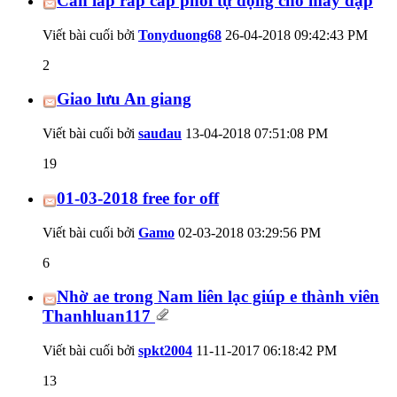
Cần lắp ráp cấp phôi tự động cho máy dập
Viết bài cuối bởi
Tonyduong68
26-04-2018
09:42:43 PM
2
Giao lưu An giang
Viết bài cuối bởi
saudau
13-04-2018
07:51:08 PM
19
01-03-2018 free for off
Viết bài cuối bởi
Gamo
02-03-2018
03:29:56 PM
6
Nhờ ae trong Nam liên lạc giúp e thành viên
Thanhluan117
Viết bài cuối bởi
spkt2004
11-11-2017
06:18:42 PM
13