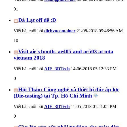
91
Đà Lạt off đê :D
Viết bài cuối bởi
dichvucontainer
21-08-2018
09:46:56 AM
10
Visit aie's booth- ae405 and ae503 at mta
vietnam 2018
Viết bài cuối bởi
AIE_3DTech
14-06-2018
05:12:33 PM
0
Hội Thảo: Công nghệ và thiết bị đúc áp lực
(Die-casting) tại Tp. Hồ Chí Minh
Viết bài cuối bởi
AIE_3DTech
11-05-2018
01:51:05 PM
0