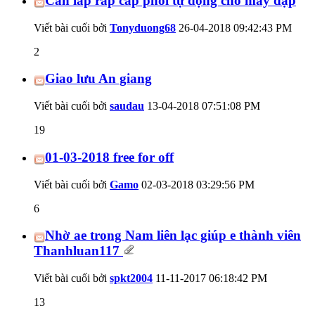
Cần lắp ráp cấp phôi tự động cho máy dập
Viết bài cuối bởi
Tonyduong68
26-04-2018
09:42:43 PM
2
Giao lưu An giang
Viết bài cuối bởi
saudau
13-04-2018
07:51:08 PM
19
01-03-2018 free for off
Viết bài cuối bởi
Gamo
02-03-2018
03:29:56 PM
6
Nhờ ae trong Nam liên lạc giúp e thành viên
Thanhluan117
Viết bài cuối bởi
spkt2004
11-11-2017
06:18:42 PM
13