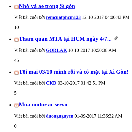
Nhờ vả ae trong Sì gòn
Viết bài cuối bởi
remcuatphcm123
12-10-2017
04:00:43 PM
10
Tham quan MTA tại HCM ngày 4/7...
Viết bài cuối bởi
GORLAK
10-10-2017
10:50:38 AM
45
Tối mai 03/10 mình rỗi và có mặt tại Xì Gòn!
Viết bài cuối bởi
CKD
03-10-2017
01:42:51 PM
5
Mua motor ac servo
Viết bài cuối bởi
duongnguyen
01-09-2017
11:36:32 AM
0