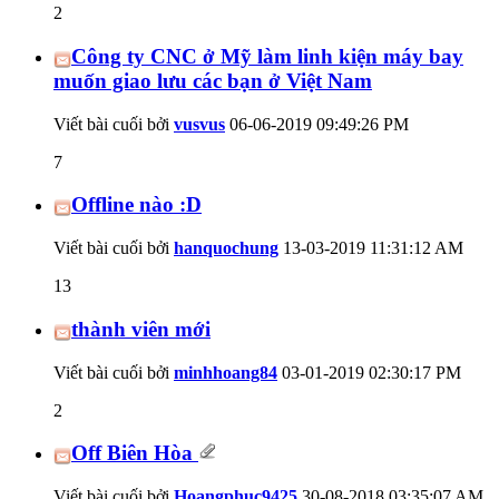
2
Công ty CNC ở Mỹ làm linh kiện máy bay
muốn giao lưu các bạn ở Việt Nam
Viết bài cuối bởi
vusvus
06-06-2019
09:49:26 PM
7
Offline nào :D
Viết bài cuối bởi
hanquochung
13-03-2019
11:31:12 AM
13
thành viên mới
Viết bài cuối bởi
minhhoang84
03-01-2019
02:30:17 PM
2
Off Biên Hòa
Viết bài cuối bởi
Hoangphuc9425
30-08-2018
03:35:07 AM