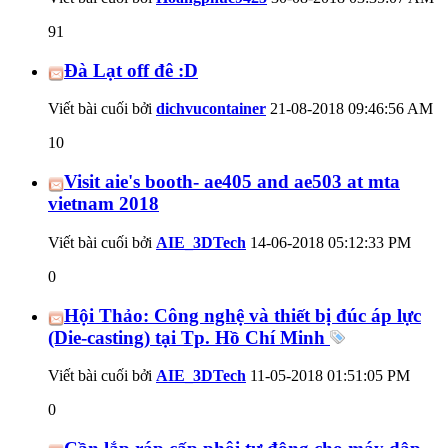
91
Đà Lạt off đê :D
Viết bài cuối bởi
dichvucontainer
21-08-2018
09:46:56 AM
10
Visit aie's booth- ae405 and ae503 at mta
vietnam 2018
Viết bài cuối bởi
AIE_3DTech
14-06-2018
05:12:33 PM
0
Hội Thảo: Công nghệ và thiết bị đúc áp lực
(Die-casting) tại Tp. Hồ Chí Minh
Viết bài cuối bởi
AIE_3DTech
11-05-2018
01:51:05 PM
0