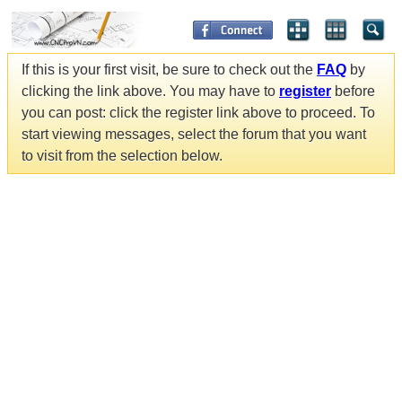
If this is your first visit, be sure to check out the
FAQ
by
clicking the link above. You may have to
register
before
you can post: click the register link above to proceed. To
start viewing messages, select the forum that you want
to visit from the selection below.