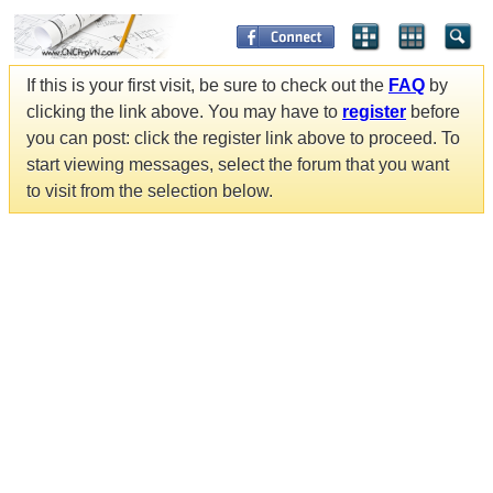
If this is your first visit, be sure to check out the
FAQ
by
clicking the link above. You may have to
register
before
you can post: click the register link above to proceed. To
start viewing messages, select the forum that you want
to visit from the selection below.