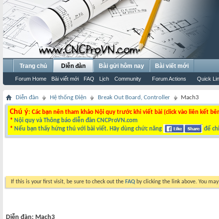
Trang chủ
Diễn đàn
Bài gửi hôm nay
Bài viết mới
Forum Home
Bài viết mới
FAQ
Lịch
Community
Forum Actions
Quick Li
Diễn đàn
Hệ thống Điện
Break Out Board, Controller
Mach3
Chú ý
: Các bạn nên tham khảo Nội quy trước khi viết bài (click vào liên kết bê
*
Nội quy và Thông báo diễn đàn CNCProVN.com
*
Nếu bạn thấy hứng thú với bài viết. Hãy dùng chức năng
để chi
If this is your first visit, be sure to check out the
FAQ
by clicking the link above. You ma
Diễn đàn:
Mach3