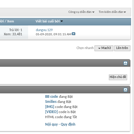
Công cụ diễn đàn
Tìm kiếm diễn đàn
lời
/
Xem
Viết bài cuối bởi
Trả lời: 1
dungvu.129
Xem: 33,481
05-09-2020,
09:01:15 AM
Chọn nhanh
Mach3
Lên trên
BB code
đang
Bật
Smilies
đang
Bật
[IMG]
code đang
Bật
[VIDEO]
code is
Bật
HTML code đang
Tắt
Nội quy - Quy định