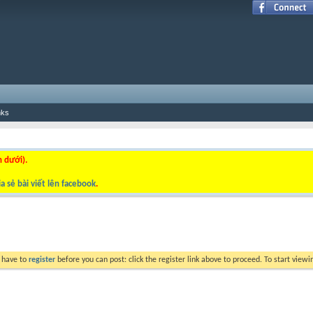
nks
n dưới).
a sẻ bài viết lên facebook
.
y have to
register
before you can post: click the register link above to proceed. To start view