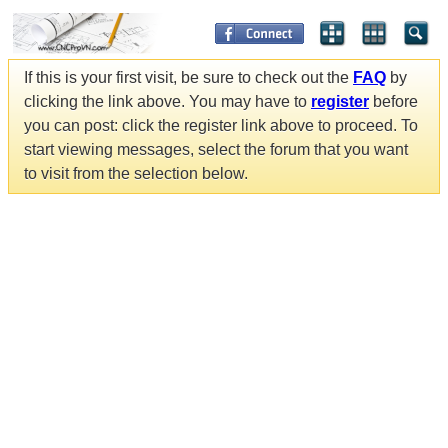
If this is your first visit, be sure to check out the
FAQ
by
clicking the link above. You may have to
register
before
you can post: click the register link above to proceed. To
start viewing messages, select the forum that you want
to visit from the selection below.