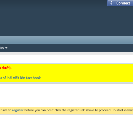
nks
n dưới).
a sẻ bài viết lên facebook
.
y have to
register
before you can post: click the register link above to proceed. To start view