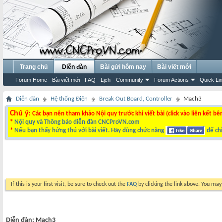
Trang chủ
Diễn đàn
Bài gửi hôm nay
Bài viết mới
Forum Home
Bài viết mới
FAQ
Lịch
Community
Forum Actions
Quick Li
Diễn đàn
Hệ thống Điện
Break Out Board, Controller
Mach3
Chú ý
: Các bạn nên tham khảo Nội quy trước khi viết bài (click vào liên kết bê
*
Nội quy và Thông báo diễn đàn CNCProVN.com
*
Nếu bạn thấy hứng thú với bài viết. Hãy dùng chức năng
để chi
If this is your first visit, be sure to check out the
FAQ
by clicking the link above. You ma
Diễn đàn:
Mach3