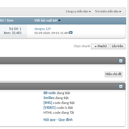
Công cụ diễn đàn
Tìm kiếm diễn đàn
lời
/
Xem
Viết bài cuối bởi
Trả lời: 1
dungvu.129
Xem: 33,463
05-09-2020,
09:01:15 AM
Chọn nhanh
Mach3
Lên trên
BB code
đang
Bật
Smilies
đang
Bật
[IMG]
code đang
Bật
[VIDEO]
code is
Bật
HTML code đang
Tắt
Nội quy - Quy định