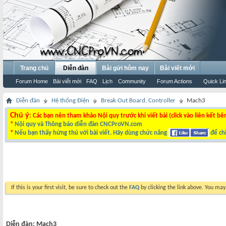
Trang chủ
Diễn đàn
Bài gửi hôm nay
Bài viết mới
Forum Home
Bài viết mới
FAQ
Lịch
Community
Forum Actions
Quick Li
Diễn đàn
Hệ thống Điện
Break Out Board, Controller
Mach3
Chú ý
: Các bạn nên tham khảo Nội quy trước khi viết bài (click vào liên kết bê
*
Nội quy và Thông báo diễn đàn CNCProVN.com
*
Nếu bạn thấy hứng thú với bài viết. Hãy dùng chức năng
để chi
If this is your first visit, be sure to check out the
FAQ
by clicking the link above. You ma
Diễn đàn:
Mach3