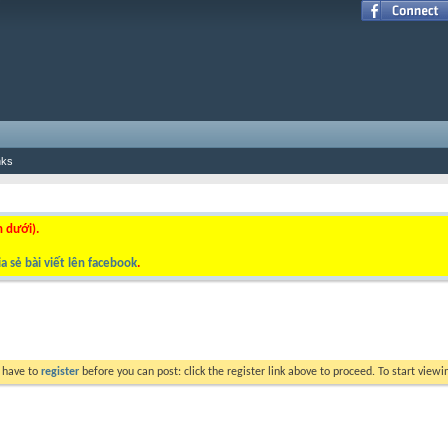
nks
n dưới).
a sẻ bài viết lên facebook
.
y have to
register
before you can post: click the register link above to proceed. To start view