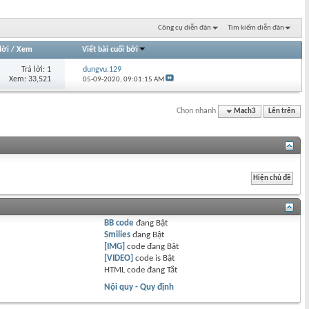
Công cụ diễn đàn
Tìm kiếm diễn đàn
lời
/
Xem
Viết bài cuối bởi
Trả lời: 1
dungvu.129
Xem: 33,521
05-09-2020,
09:01:15 AM
Chọn nhanh
Mach3
Lên trên
BB code
đang
Bật
Smilies
đang
Bật
[IMG]
code đang
Bật
[VIDEO]
code is
Bật
HTML code đang
Tắt
Nội quy - Quy định