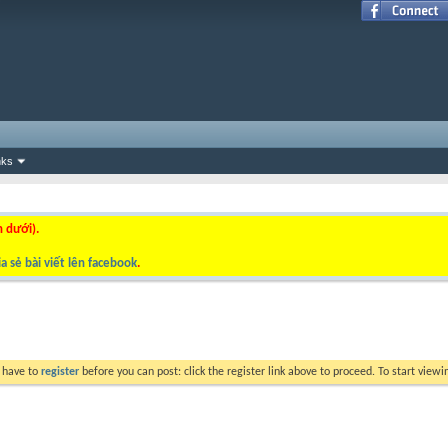
nks
n dưới).
a sẻ bài viết lên facebook
.
y have to
register
before you can post: click the register link above to proceed. To start view