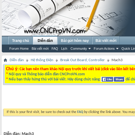
Trang chủ
Diễn đàn
Bài gửi hôm nay
Bài viết mới
Forum Home
Bài viết mới
FAQ
Lịch
Community
Forum Actions
Quick Li
Diễn đàn
Hệ thống Điện
Break Out Board, Controller
Mach3
Chú ý
: Các bạn nên tham khảo Nội quy trước khi viết bài (click vào liên kết bê
*
Nội quy và Thông báo diễn đàn CNCProVN.com
*
Nếu bạn thấy hứng thú với bài viết. Hãy dùng chức năng
để chi
If this is your first visit, be sure to check out the
FAQ
by clicking the link above. You ma
Diễn đàn:
Mach3