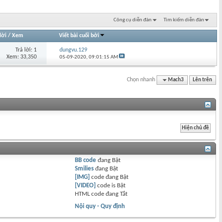
Công cụ diễn đàn
Tìm kiếm diễn đàn
lời
/
Xem
Viết bài cuối bởi
Trả lời: 1
dungvu.129
Xem: 33,350
05-09-2020,
09:01:15 AM
Chọn nhanh
Mach3
Lên trên
BB code
đang
Bật
Smilies
đang
Bật
[IMG]
code đang
Bật
[VIDEO]
code is
Bật
HTML code đang
Tắt
Nội quy - Quy định