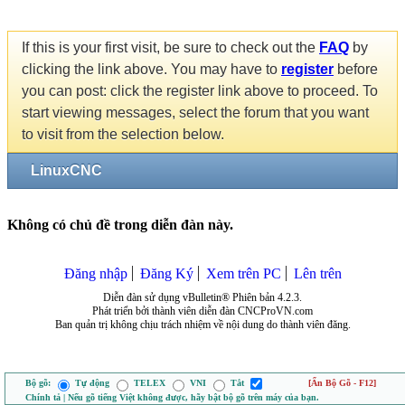
If this is your first visit, be sure to check out the
FAQ
by
clicking the link above. You may have to
register
before
you can post: click the register link above to proceed. To
start viewing messages, select the forum that you want
to visit from the selection below.
LinuxCNC
Không có chủ đề trong diễn đàn này.
Đăng nhập
Đăng Ký
Xem trên PC
Lên trên
Diễn đàn sử dụng vBulletin® Phiên bản 4.2.3.
Phát triển bởi thành viên diễn đàn CNCProVN.com
Ban quản trị không chịu trách nhiệm về nội dung do thành viên đăng.
Bộ gõ:
Tự động
TELEX
VNI
Tắt
[Ẩn Bộ Gõ - F12]
Chính tả | Nếu gõ tiếng Việt không được, hãy bật bộ gõ trên máy của bạn.