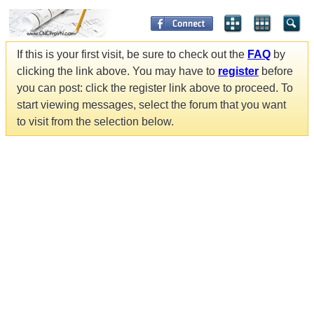
If this is your first visit, be sure to check out the
FAQ
by
clicking the link above. You may have to
register
before
you can post: click the register link above to proceed. To
start viewing messages, select the forum that you want
to visit from the selection below.