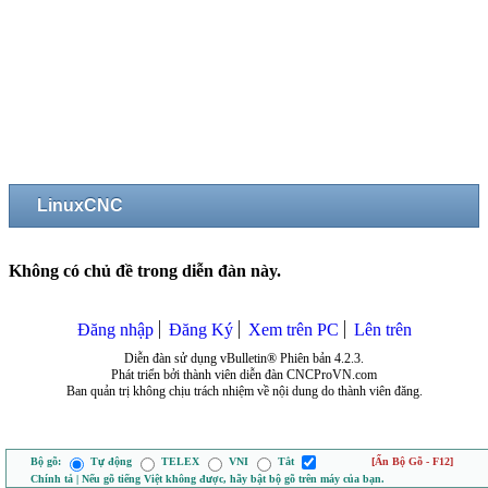
LinuxCNC
Không có chủ đề trong diễn đàn này.
Đăng nhập
Đăng Ký
Xem trên PC
Lên trên
Diễn đàn sử dụng vBulletin® Phiên bản 4.2.3.
Phát triển bởi thành viên diễn đàn CNCProVN.com
Ban quản trị không chịu trách nhiệm về nội dung do thành viên đăng.
Bộ gõ:
Tự động
TELEX
VNI
Tắt
[Ẩn Bộ Gõ - F12]
Chính tả | Nếu gõ tiếng Việt không được, hãy bật bộ gõ trên máy của bạn.