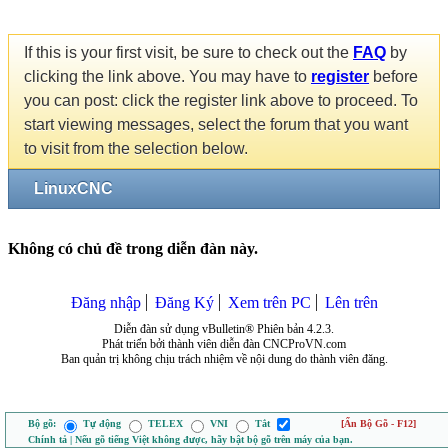
If this is your first visit, be sure to check out the
FAQ
by
clicking the link above. You may have to
register
before
you can post: click the register link above to proceed. To
start viewing messages, select the forum that you want
to visit from the selection below.
LinuxCNC
Không có chủ đề trong diễn đàn này.
Đăng nhập
Đăng Ký
Xem trên PC
Lên trên
Diễn đàn sử dụng vBulletin® Phiên bản 4.2.3.
Phát triển bởi thành viên diễn đàn CNCProVN.com
Ban quản trị không chịu trách nhiệm về nội dung do thành viên đăng.
Bộ gõ:
Tự động
TELEX
VNI
Tắt
[Ẩn Bộ Gõ - F12]
Chính tả | Nếu gõ tiếng Việt không được, hãy bật bộ gõ trên máy của bạn.