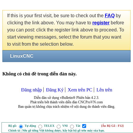
If this is your first visit, be sure to check out the
FAQ
by
clicking the link above. You may have to
register
before
you can post: click the register link above to proceed. To
start viewing messages, select the forum that you want
to visit from the selection below.
LinuxCNC
Không có chủ đề trong diễn đàn này.
Đăng nhập
Đăng Ký
Xem trên PC
Lên trên
Diễn đàn sử dụng vBulletin® Phiên bản 4.2.3.
Phát triển bởi thành viên diễn đàn CNCProVN.com
Ban quản trị không chịu trách nhiệm về nội dung do thành viên đăng.
Bộ gõ:
Tự động
TELEX
VNI
Tắt
[Ẩn Bộ Gõ - F12]
Chính tả | Nếu gõ tiếng Việt không được, hãy bật bộ gõ trên máy của bạn.