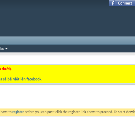
nks
n dưới).
a sẻ bài viết lên facebook
.
y have to
register
before you can post: click the register link above to proceed. To start view