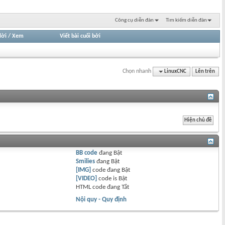
Công cụ diễn đàn
Tìm kiếm diễn đàn
lời
/
Xem
Viết bài cuối bởi
Chọn nhanh
LinuxCNC
Lên trên
BB code
đang
Bật
Smilies
đang
Bật
[IMG]
code đang
Bật
[VIDEO]
code is
Bật
HTML code đang
Tắt
Nội quy - Quy định