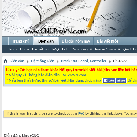
Trang chủ
Diễn đàn
Bài gửi hôm nay
Bài viết mới
Forum Home
Bài viết mới
FAQ
Lịch
Community
Forum Actions
Quick Li
Diễn đàn
Hệ thống Điện
Break Out Board, Controller
LinuxCNC
Chú ý
: Các bạn nên tham khảo Nội quy trước khi viết bài (click vào liên kết bê
*
Nội quy và Thông báo diễn đàn CNCProVN.com
*
Nếu bạn thấy hứng thú với bài viết. Hãy dùng chức năng
để chi
If this is your first visit, be sure to check out the
FAQ
by clicking the link above. You ma
Diễn đàn:
LinuxCNC