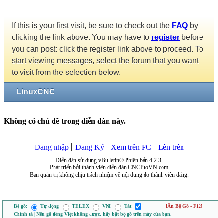
If this is your first visit, be sure to check out the
FAQ
by
clicking the link above. You may have to
register
before
you can post: click the register link above to proceed. To
start viewing messages, select the forum that you want
to visit from the selection below.
LinuxCNC
Không có chủ đề trong diễn đàn này.
Đăng nhập
Đăng Ký
Xem trên PC
Lên trên
Diễn đàn sử dụng vBulletin® Phiên bản 4.2.3.
Phát triển bởi thành viên diễn đàn CNCProVN.com
Ban quản trị không chịu trách nhiệm về nội dung do thành viên đăng.
Bộ gõ:
Tự động
TELEX
VNI
Tắt
[Ẩn Bộ Gõ - F12]
Chính tả | Nếu gõ tiếng Việt không được, hãy bật bộ gõ trên máy của bạn.