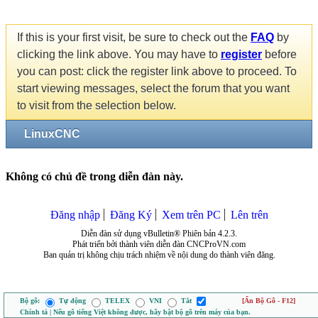
If this is your first visit, be sure to check out the
FAQ
by
clicking the link above. You may have to
register
before
you can post: click the register link above to proceed. To
start viewing messages, select the forum that you want
to visit from the selection below.
LinuxCNC
Không có chủ đề trong diễn đàn này.
Đăng nhập
Đăng Ký
Xem trên PC
Lên trên
Diễn đàn sử dụng vBulletin® Phiên bản 4.2.3.
Phát triển bởi thành viên diễn đàn CNCProVN.com
Ban quản trị không chịu trách nhiệm về nội dung do thành viên đăng.
Bộ gõ:
Tự động
TELEX
VNI
Tắt
[Ẩn Bộ Gõ - F12]
Chính tả | Nếu gõ tiếng Việt không được, hãy bật bộ gõ trên máy của bạn.