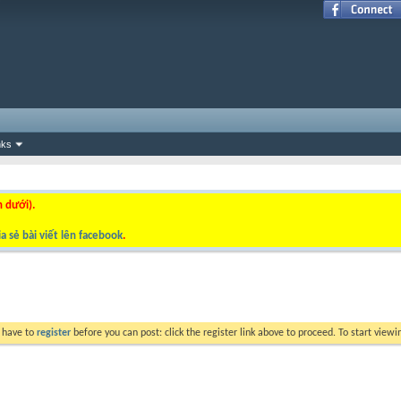
nks
n dưới).
a sẻ bài viết lên facebook
.
y have to
register
before you can post: click the register link above to proceed. To start view