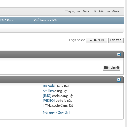
Công cụ diễn đàn
Tìm kiếm diễn đàn
lời
/
Xem
Viết bài cuối bởi
Chọn nhanh
LinuxCNC
Lên trên
BB code
đang
Bật
Smilies
đang
Bật
[IMG]
code đang
Bật
[VIDEO]
code is
Bật
HTML code đang
Tắt
Nội quy - Quy định