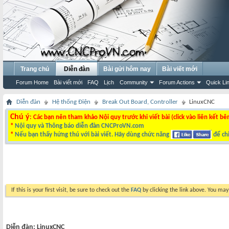
Trang chủ
Diễn đàn
Bài gửi hôm nay
Bài viết mới
Forum Home
Bài viết mới
FAQ
Lịch
Community
Forum Actions
Quick Li
Diễn đàn
Hệ thống Điện
Break Out Board, Controller
LinuxCNC
Chú ý
: Các bạn nên tham khảo Nội quy trước khi viết bài (click vào liên kết bê
*
Nội quy và Thông báo diễn đàn CNCProVN.com
*
Nếu bạn thấy hứng thú với bài viết. Hãy dùng chức năng
để chi
If this is your first visit, be sure to check out the
FAQ
by clicking the link above. You ma
Diễn đàn:
LinuxCNC