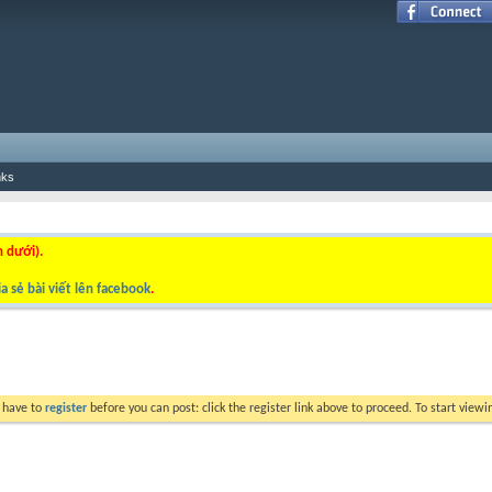
nks
n dưới).
a sẻ bài viết lên facebook
.
y have to
register
before you can post: click the register link above to proceed. To start view