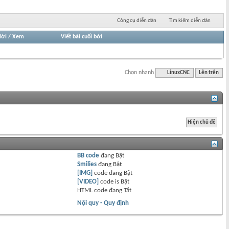
Công cụ diễn đàn
Tìm kiếm diễn đàn
lời
/
Xem
Viết bài cuối bởi
Chọn nhanh
LinuxCNC
Lên trên
BB code
đang
Bật
Smilies
đang
Bật
[IMG]
code đang
Bật
[VIDEO]
code is
Bật
HTML code đang
Tắt
Nội quy - Quy định