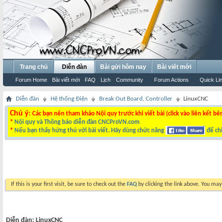
Trang chủ
Diễn đàn
Bài gửi hôm nay
Bài viết mới
Forum Home
Bài viết mới
FAQ
Lịch
Community
Forum Actions
Quick Li
Diễn đàn
Hệ thống Điện
Break Out Board, Controller
LinuxCNC
Chú ý
: Các bạn nên tham khảo Nội quy trước khi viết bài (click vào liên kết bê
*
Nội quy và Thông báo diễn đàn CNCProVN.com
*
Nếu bạn thấy hứng thú với bài viết. Hãy dùng chức năng
để chi
If this is your first visit, be sure to check out the
FAQ
by clicking the link above. You ma
Diễn đàn:
LinuxCNC