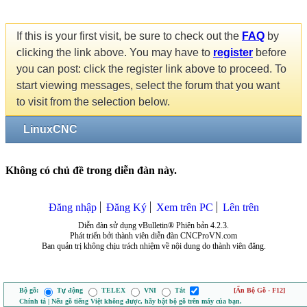
If this is your first visit, be sure to check out the
FAQ
by
clicking the link above. You may have to
register
before
you can post: click the register link above to proceed. To
start viewing messages, select the forum that you want
to visit from the selection below.
LinuxCNC
Không có chủ đề trong diễn đàn này.
Đăng nhập
Đăng Ký
Xem trên PC
Lên trên
Diễn đàn sử dụng vBulletin® Phiên bản 4.2.3.
Phát triển bởi thành viên diễn đàn CNCProVN.com
Ban quản trị không chịu trách nhiệm về nội dung do thành viên đăng.
Bộ gõ:
Tự động
TELEX
VNI
Tắt
[Ẩn Bộ Gõ - F12]
Chính tả | Nếu gõ tiếng Việt không được, hãy bật bộ gõ trên máy của bạn.