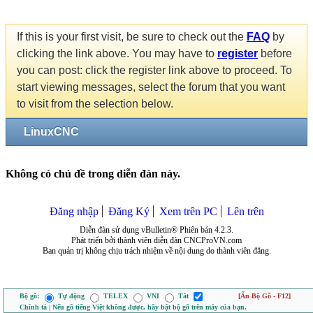
If this is your first visit, be sure to check out the
FAQ
by
clicking the link above. You may have to
register
before
you can post: click the register link above to proceed. To
start viewing messages, select the forum that you want
to visit from the selection below.
LinuxCNC
Không có chủ đề trong diễn đàn này.
Đăng nhập
Đăng Ký
Xem trên PC
Lên trên
Diễn đàn sử dụng vBulletin® Phiên bản 4.2.3.
Phát triển bởi thành viên diễn đàn CNCProVN.com
Ban quản trị không chịu trách nhiệm về nội dung do thành viên đăng.
Bộ gõ:
Tự động
TELEX
VNI
Tắt
[Ẩn Bộ Gõ - F12]
Chính tả | Nếu gõ tiếng Việt không được, hãy bật bộ gõ trên máy của bạn.