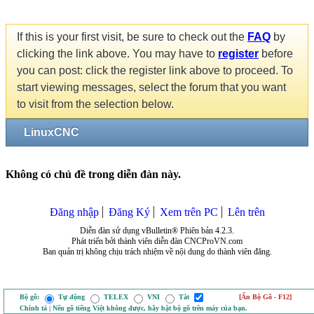
If this is your first visit, be sure to check out the
FAQ
by
clicking the link above. You may have to
register
before
you can post: click the register link above to proceed. To
start viewing messages, select the forum that you want
to visit from the selection below.
LinuxCNC
Không có chủ đề trong diễn đàn này.
Đăng nhập
Đăng Ký
Xem trên PC
Lên trên
Diễn đàn sử dụng vBulletin® Phiên bản 4.2.3.
Phát triển bởi thành viên diễn đàn CNCProVN.com
Ban quản trị không chịu trách nhiệm về nội dung do thành viên đăng.
Bộ gõ:
Tự động
TELEX
VNI
Tắt
[Ẩn Bộ Gõ - F12]
Chính tả | Nếu gõ tiếng Việt không được, hãy bật bộ gõ trên máy của bạn.