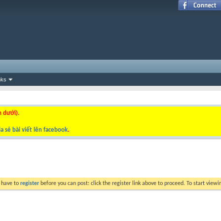
nks
n dưới).
a sẻ bài viết lên facebook
.
y have to
register
before you can post: click the register link above to proceed. To start view