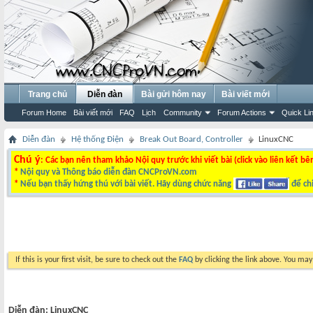
Trang chủ
Diễn đàn
Bài gửi hôm nay
Bài viết mới
Forum Home
Bài viết mới
FAQ
Lịch
Community
Forum Actions
Quick Li
Diễn đàn
Hệ thống Điện
Break Out Board, Controller
LinuxCNC
Chú ý
: Các bạn nên tham khảo Nội quy trước khi viết bài (click vào liên kết bê
*
Nội quy và Thông báo diễn đàn CNCProVN.com
*
Nếu bạn thấy hứng thú với bài viết. Hãy dùng chức năng
để chi
If this is your first visit, be sure to check out the
FAQ
by clicking the link above. You ma
Diễn đàn:
LinuxCNC