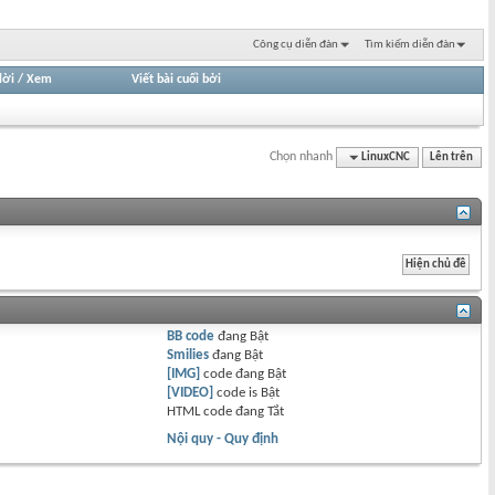
Công cụ diễn đàn
Tìm kiếm diễn đàn
lời
/
Xem
Viết bài cuối bởi
Chọn nhanh
LinuxCNC
Lên trên
BB code
đang
Bật
Smilies
đang
Bật
[IMG]
code đang
Bật
[VIDEO]
code is
Bật
HTML code đang
Tắt
Nội quy - Quy định